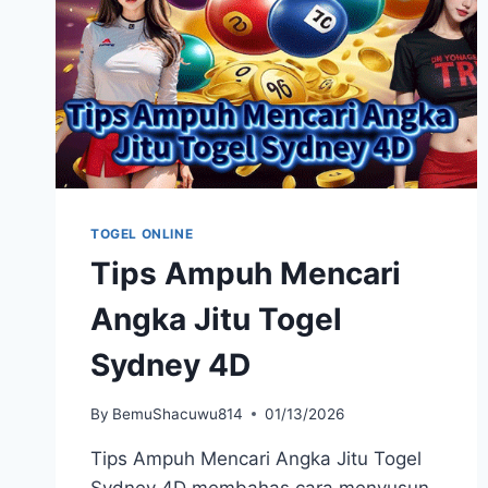
TOGEL ONLINE
Tips Ampuh Mencari
Angka Jitu Togel
Sydney 4D
By
BemuShacuwu814
01/13/2026
Tips Ampuh Mencari Angka Jitu Togel
Sydney 4D membahas cara menyusun