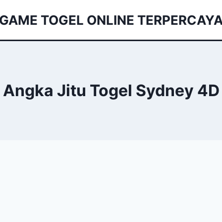
GAME TOGEL ONLINE TERPERCAY
Angka Jitu Togel Sydney 4D