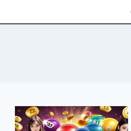
Skip
to
content