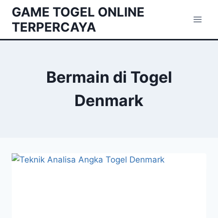
Skip
GAME TOGEL ONLINE
to
TERPERCAYA
content
Bermain di Togel
Denmark