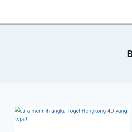
Skip
to
content
B