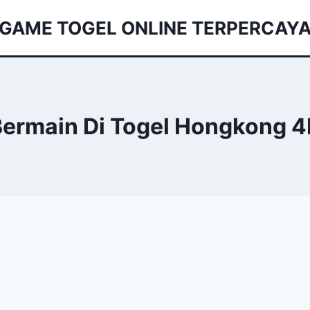
GAME TOGEL ONLINE TERPERCAY
ermain Di Togel Hongkong 