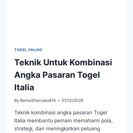
TOGEL ONLINE
Teknik Untuk Kombinasi
Angka Pasaran Togel
Italia
By
BemuShacuwu814
01/12/2026
Teknik kombinasi angka pasaran Togel
Italia membantu pemain memahami pola,
strategi, dan meningkatkan peluang