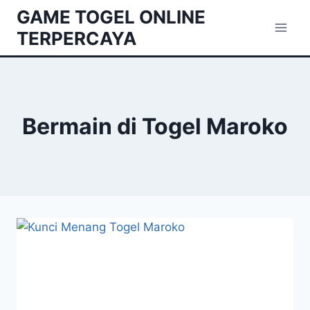
Skip
GAME TOGEL ONLINE
to
TERPERCAYA
content
Bermain di Togel Maroko