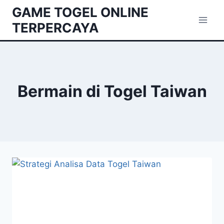
Skip
GAME TOGEL ONLINE
to
TERPERCAYA
content
Bermain di Togel Taiwan