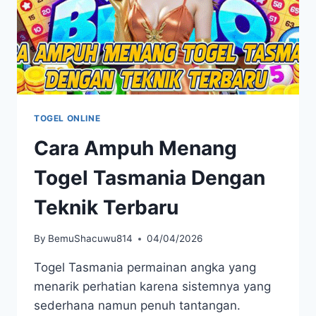
TOGEL ONLINE
Cara Ampuh Menang
Togel Tasmania Dengan
Teknik Terbaru
By
BemuShacuwu814
04/04/2026
Togel Tasmania permainan angka yang
menarik perhatian karena sistemnya yang
sederhana namun penuh tantangan.