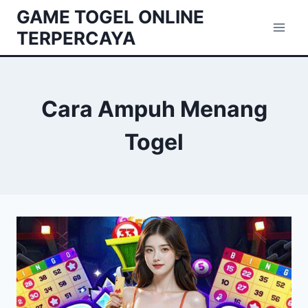
Skip
GAME TOGEL ONLINE
to
TERPERCAYA
content
Cara Ampuh Menang
Togel