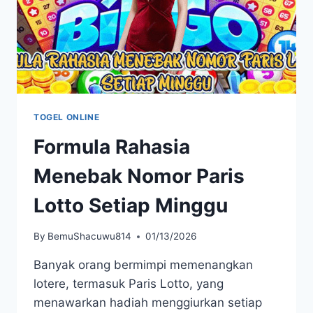
TOGEL ONLINE
Formula Rahasia
Menebak Nomor Paris
Lotto Setiap Minggu
By
BemuShacuwu814
01/13/2026
Banyak orang bermimpi memenangkan
lotere, termasuk Paris Lotto, yang
menawarkan hadiah menggiurkan setiap