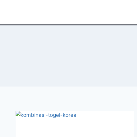
Skip
to
content