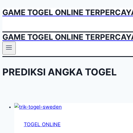
GAME TOGEL ONLINE TERPERCAY
Skip
to
content
GAME TOGEL ONLINE TERPERCAY
PREDIKSI ANGKA TOGEL
TOGEL ONLINE