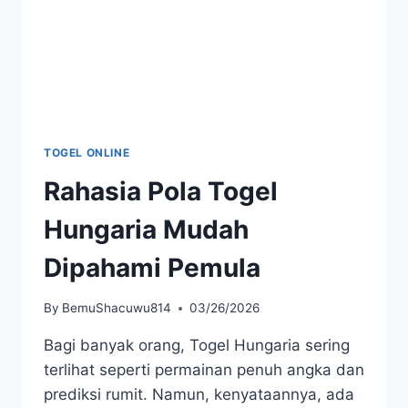
TOGEL ONLINE
Rahasia Pola Togel
Hungaria Mudah
Dipahami Pemula
By
BemuShacuwu814
03/26/2026
Bagi banyak orang, Togel Hungaria sering
terlihat seperti permainan penuh angka dan
prediksi rumit. Namun, kenyataannya, ada