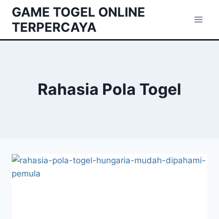
Skip
GAME TOGEL ONLINE
to
TERPERCAYA
content
Rahasia Pola Togel