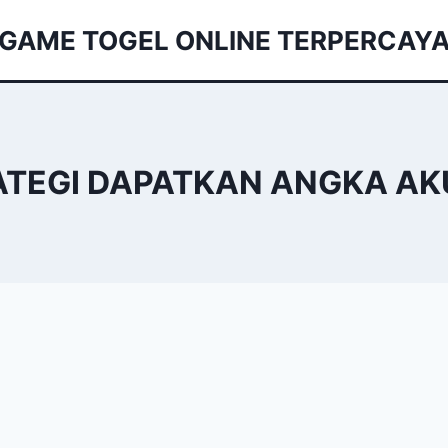
GAME TOGEL ONLINE TERPERCAY
ATEGI DAPATKAN ANGKA AK