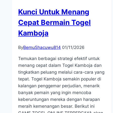
Kunci Untuk Menang
Cepat Bermain Togel
Kamboja
By
BemuShacuwu814
01/11/2026
Temukan berbagai strategi efektif untuk
menang cepat dalam Togel Kamboja dan
tingkatkan peluang melalui cara-cara yang
tepat. Togel Kamboja semakin populer di
kalangan penggemar perjudian, menarik
banyak pemain yang ingin mencoba
keberuntungan mereka dengan harapan
meraih kemenangan besar. Berikut ini