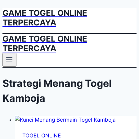
GAME TOGEL ONLINE
Skip
to
TERPERCAYA
content
GAME TOGEL ONLINE
TERPERCAYA
Strategi Menang Togel
Kamboja
TOGEL ONLINE