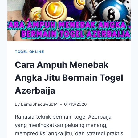
TOGEL ONLINE
Cara Ampuh Menebak
Angka Jitu Bermain Togel
Azerbaija
By
BemuShacuwu814
01/13/2026
Rahasia teknik bermain togel Azerbaija
yang meningkatkan peluang menang,
memprediksi angka jitu, dan strategi praktis