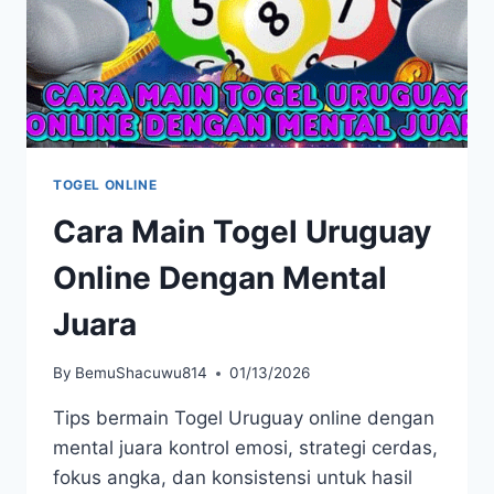
TOGEL ONLINE
Cara Main Togel Uruguay
Online Dengan Mental
Juara
By
BemuShacuwu814
01/13/2026
Tips bermain Togel Uruguay online dengan
mental juara kontrol emosi, strategi cerdas,
fokus angka, dan konsistensi untuk hasil