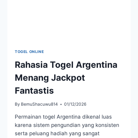
TOGEL ONLINE
Rahasia Togel Argentina
Menang Jackpot
Fantastis
By
BemuShacuwu814
01/12/2026
Permainan togel Argentina dikenal luas
karena sistem pengundian yang konsisten
serta peluang hadiah yang sangat