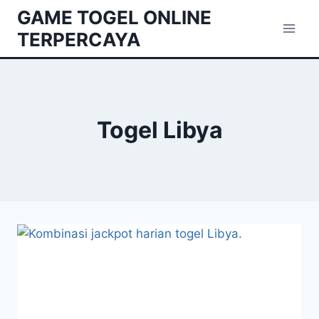
Skip
GAME TOGEL ONLINE
to
TERPERCAYA
content
Togel Libya