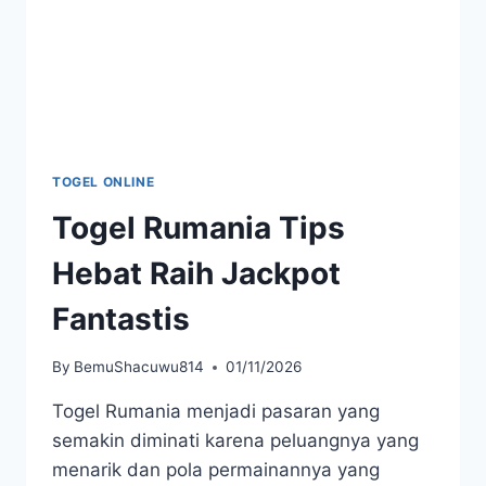
TOGEL ONLINE
Togel Rumania Tips
Hebat Raih Jackpot
Fantastis
By
BemuShacuwu814
01/11/2026
Togel Rumania menjadi pasaran yang
semakin diminati karena peluangnya yang
menarik dan pola permainannya yang