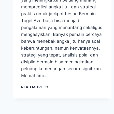
memprediksi angka jitu, dan strategi
praktis untuk jackpot besar. Bermain
Togel Azerbaija bisa menjadi
pengalaman yang menantang sekaligus
mengasyikkan. Banyak pemain percaya
bahwa menebak angka jitu hanya soal
keberuntungan, namun kenyataannya,
strategi yang tepat, analisis pola, dan
disiplin bermain bisa meningkatkan
peluang kemenangan secara signifikan.
Memahami…
CARA
READ MORE
AMPUH
MENEBAK
ANGKA
JITU
BERMAIN