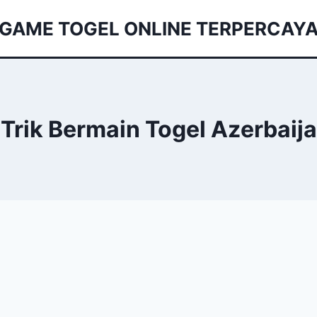
GAME TOGEL ONLINE TERPERCAY
Trik Bermain Togel Azerbaija