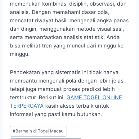
memerlukan kombinasi disiplin, observasi, dan
analisis. Dengan memahami dasar pola,
mencatat riwayat hasil, mengenali angka panas
dan dingin, menggunakan metode visualisasi,
serta memanfaatkan analisis statistik, Anda
bisa melihat tren yang muncul dari minggu ke
minggu.
Pendekatan yang sistematis ini tidak hanya
membantu mengenali pola dengan lebih jelas
tetapi juga membuat proses prediksi lebih
terstruktur. Berikut ini,
GAME TOGEL ONLINE
TERPERCAYA
kasih akses terbaik untuk
informasi yang pasti kamu butuhkan.
Post
#
Bermain di Togel Macau
Tags: