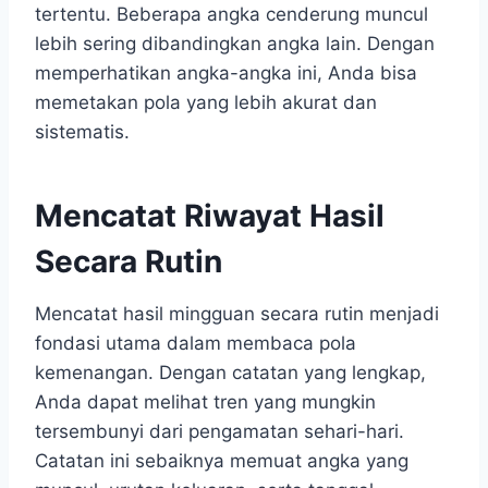
tertentu. Beberapa angka cenderung muncul
lebih sering dibandingkan angka lain. Dengan
memperhatikan angka-angka ini, Anda bisa
memetakan pola yang lebih akurat dan
sistematis.
Mencatat Riwayat Hasil
Secara Rutin
Mencatat hasil mingguan secara rutin menjadi
fondasi utama dalam membaca pola
kemenangan. Dengan catatan yang lengkap,
Anda dapat melihat tren yang mungkin
tersembunyi dari pengamatan sehari-hari.
Catatan ini sebaiknya memuat angka yang