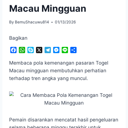
Macau Mingguan
By
BemuShacuwu814
01/13/2026
Bagikan
F
W
S
X
T
M
L
S
a
h
k
e
e
i
h
c
a
y
l
s
n
a
Membaca pola kemenangan pasaran Togel
e
t
p
e
s
e
r
Macau mingguan membutuhkan perhatian
b
s
e
g
e
e
terhadap tren angka yang muncul.
o
A
r
n
o
p
a
g
k
p
m
e
r
Pemain disarankan mencatat hasil pengeluaran
selama beberapa minggu terakhir untuk