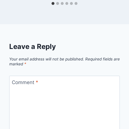
Leave a Reply
Your email address will not be published.
Required fields are
marked
*
Comment
*