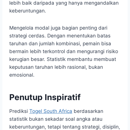
lebih baik daripada yang hanya mengandalkan
keberuntungan.
Mengelola modal juga bagian penting dari
strategi cerdas. Dengan menentukan batas
taruhan dan jumlah kombinasi, pemain bisa
bermain lebih terkontrol dan mengurangi risiko
kerugian besar. Statistik membantu membuat
keputusan taruhan lebih rasional, bukan
emosional.
Penutup Inspiratif
Prediksi
Togel South Africa
berdasarkan
statistik bukan sekadar soal angka atau
keberuntungan, tetapi tentang strategi, disiplin,