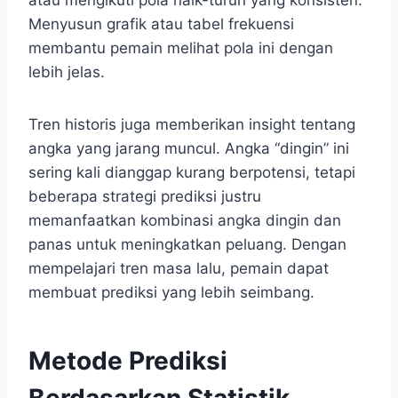
Menyusun grafik atau tabel frekuensi
membantu pemain melihat pola ini dengan
lebih jelas.
Tren historis juga memberikan insight tentang
angka yang jarang muncul. Angka “dingin” ini
sering kali dianggap kurang berpotensi, tetapi
beberapa strategi prediksi justru
memanfaatkan kombinasi angka dingin dan
panas untuk meningkatkan peluang. Dengan
mempelajari tren masa lalu, pemain dapat
membuat prediksi yang lebih seimbang.
Metode Prediksi
Berdasarkan Statistik