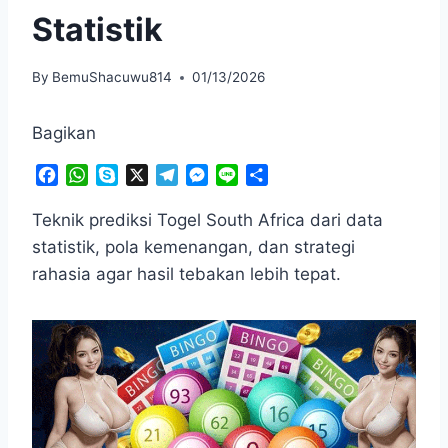
Statistik
By
BemuShacuwu814
01/13/2026
Bagikan
F
W
S
X
T
M
L
S
a
h
k
e
e
i
h
c
a
y
l
s
n
a
Teknik prediksi Togel South Africa dari data
e
t
p
e
s
e
r
statistik, pola kemenangan, dan strategi
b
s
e
g
e
e
rahasia agar hasil tebakan lebih tepat.
o
A
r
n
o
p
a
g
k
p
m
e
r