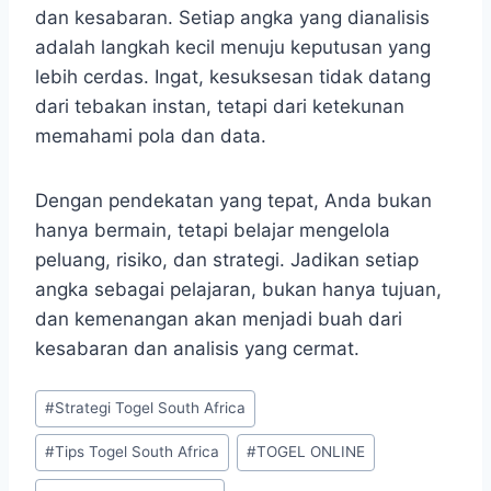
dan kesabaran. Setiap angka yang dianalisis
adalah langkah kecil menuju keputusan yang
lebih cerdas. Ingat, kesuksesan tidak datang
dari tebakan instan, tetapi dari ketekunan
memahami pola dan data.
Dengan pendekatan yang tepat, Anda bukan
hanya bermain, tetapi belajar mengelola
peluang, risiko, dan strategi. Jadikan setiap
angka sebagai pelajaran, bukan hanya tujuan,
dan kemenangan akan menjadi buah dari
kesabaran dan analisis yang cermat.
Post
#
Strategi Togel South Africa
Tags:
#
Tips Togel South Africa
#
TOGEL ONLINE