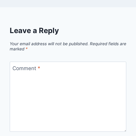
Leave a Reply
Your email address will not be published.
Required fields are
marked
*
Comment
*