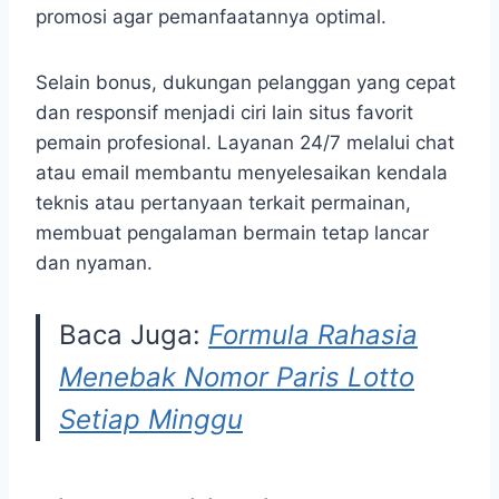
promosi agar pemanfaatannya optimal.
Selain bonus, dukungan pelanggan yang cepat
dan responsif menjadi ciri lain situs favorit
pemain profesional. Layanan 24/7 melalui chat
atau email membantu menyelesaikan kendala
teknis atau pertanyaan terkait permainan,
membuat pengalaman bermain tetap lancar
dan nyaman.
Baca Juga:
Formula Rahasia
Menebak Nomor Paris Lotto
Setiap Minggu