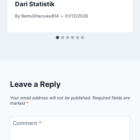
Dari Statistik
By
BemuShacuwu814
01/13/2026
Leave a Reply
Your email address will not be published.
Required fields are
marked
*
Comment
*