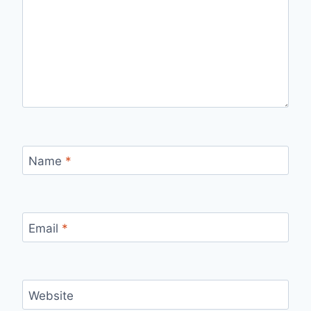
Name
*
Email
*
Website