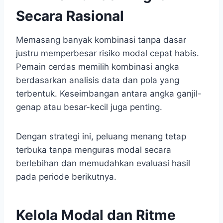
Secara Rasional
Memasang banyak kombinasi tanpa dasar
justru memperbesar risiko modal cepat habis.
Pemain cerdas memilih kombinasi angka
berdasarkan analisis data dan pola yang
terbentuk. Keseimbangan antara angka ganjil-
genap atau besar-kecil juga penting.
Dengan strategi ini, peluang menang tetap
terbuka tanpa menguras modal secara
berlebihan dan memudahkan evaluasi hasil
pada periode berikutnya.
Kelola Modal dan Ritme