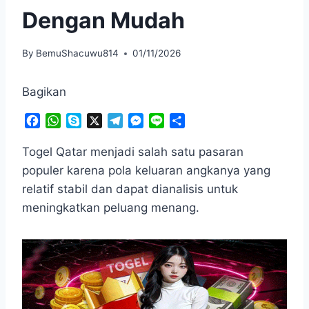
Dengan Mudah
By
BemuShacuwu814
01/11/2026
Bagikan
F
W
S
X
T
M
L
S
a
h
k
e
e
i
h
c
a
y
l
s
n
a
Togel Qatar menjadi salah satu pasaran
e
t
p
e
s
e
r
populer karena pola keluaran angkanya yang
b
s
e
g
e
e
relatif stabil dan dapat dianalisis untuk
o
A
r
n
meningkatkan peluang menang.
o
p
a
g
k
p
m
e
r