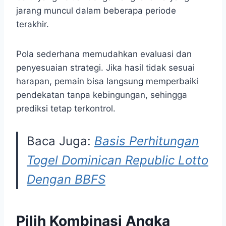
jarang muncul dalam beberapa periode
terakhir.
Pola sederhana memudahkan evaluasi dan
penyesuaian strategi. Jika hasil tidak sesuai
harapan, pemain bisa langsung memperbaiki
pendekatan tanpa kebingungan, sehingga
prediksi tetap terkontrol.
Baca Juga:
Basis Perhitungan
Togel Dominican Republic Lotto
Dengan BBFS
Pilih Kombinasi Angka