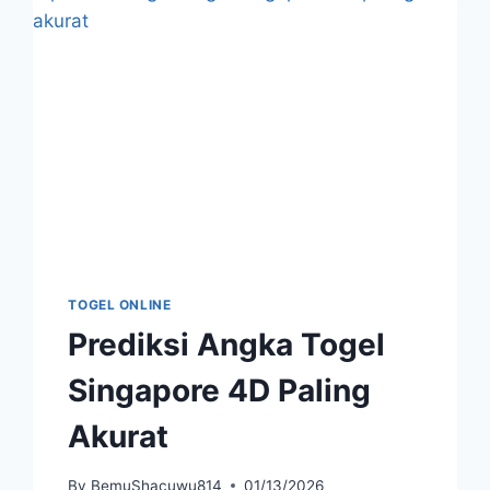
YANG
TEPAT
TOGEL ONLINE
Prediksi Angka Togel
Singapore 4D Paling
Akurat
By
BemuShacuwu814
01/13/2026