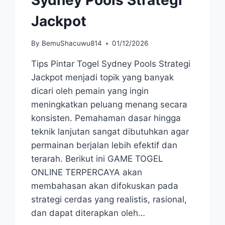
Jackpot
By
BemuShacuwu814
01/12/2026
Tips Pintar Togel Sydney Pools Strategi
Jackpot menjadi topik yang banyak
dicari oleh pemain yang ingin
meningkatkan peluang menang secara
konsisten. Pemahaman dasar hingga
teknik lanjutan sangat dibutuhkan agar
permainan berjalan lebih efektif dan
terarah. Berikut ini GAME TOGEL
ONLINE TERPERCAYA akan
membahasan akan difokuskan pada
strategi cerdas yang realistis, rasional,
dan dapat diterapkan oleh…