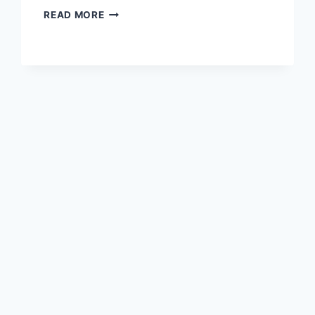
TIPS
READ MORE
PINTAR
TOGEL
SYDNEY
POOLS
STRATEGI
JACKPOT