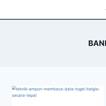
Skip
to
content
BAN