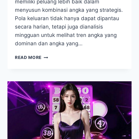
memiliki peluang lebih baik dalam
menyusun kombinasi angka yang strategis.
Pola keluaran tidak hanya dapat dipantau
secara harian, tetapi juga dianalisis
mingguan untuk melihat tren angka yang
dominan dan angka yang…
MOMENTUM
READ MORE
STATISTIK
TOGEL
EL
SALVADOR
LOTTO
DALAM
SKEMA
4D
TERSTRUKTUR