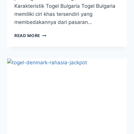
Karakteristik Togel Bulgaria Togel Bulgaria
memiliki ciri khas tersendiri yang
membedakannya dari pasaran…
TOGEL
READ MORE
BULGARIA
POLA
PINTAR
RAIH
JACKPOT
FANTASTIS