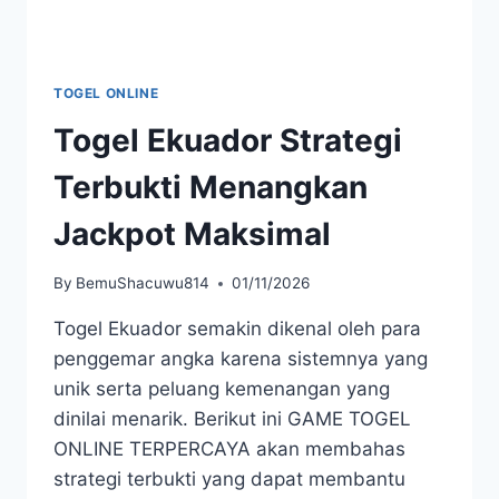
TOGEL ONLINE
Togel Ekuador Strategi
Terbukti Menangkan
Jackpot Maksimal
By
BemuShacuwu814
01/11/2026
Togel Ekuador semakin dikenal oleh para
penggemar angka karena sistemnya yang
unik serta peluang kemenangan yang
dinilai menarik. Berikut ini GAME TOGEL
ONLINE TERPERCAYA akan membahas
strategi terbukti yang dapat membantu