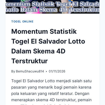
TOGEL ONLINE
Momentum Statistik
Togel El Salvador Lotto
Dalam Skema 4D
Terstruktur
By
BemuShacuwu814
01/11/2026
Togel El Salvador Lotto menjadi salah satu
pasaran yang menarik bagi pemain karena
pola keluaran yang relatif teratur. Dengan
menerapkan skema 4D terstruktur, pemain