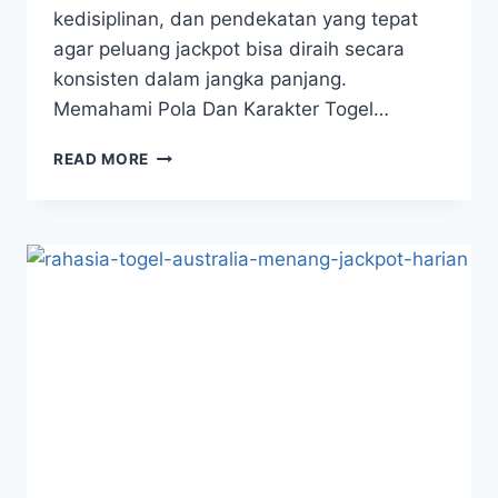
kedisiplinan, dan pendekatan yang tepat
agar peluang jackpot bisa diraih secara
konsisten dalam jangka panjang.
Memahami Pola Dan Karakter Togel…
TOGEL
READ MORE
TAIWAN
MENANG
JACKPOT
KONSISTEN