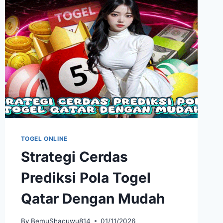
TOGEL ONLINE
Strategi Cerdas
Prediksi Pola Togel
Qatar Dengan Mudah
By
BemuShacuwu814
01/11/2026