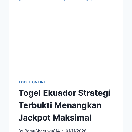
TOGEL ONLINE
Togel Ekuador Strategi
Terbukti Menangkan
Jackpot Maksimal
By
BemuShacuwu814
01/11/2026