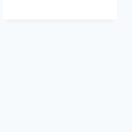
AMPUH
PREDIKSI
ANGKA
TOGEL
CHINA
UNTUK
JACKPOT