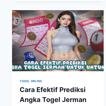
HEBAT
KEJAR
JACKPOT
CEPAT
TOGEL ONLINE
Cara Efektif Prediksi
Angka Togel Jerman