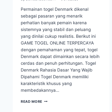
Permainan togel Denmark dikenal
sebagai pasaran yang menarik
perhatian banyak pemain karena
sistemnya yang stabil dan peluang
yang dinilai cukup realistis. Berikut ini
GAME TOGEL ONLINE TERPERCAYA
dengan pemahaman yang tepat, togel
Denmark dapat dimainkan secara lebih
cerdas dan penuh perhitungan. Togel
Denmark Rahasia Dasar Yang Wajib
Dipahami Togel Denmark memiliki
karakteristik khusus yang
membedakannya…
TOGEL
READ MORE
DENMARK
RAHASIA