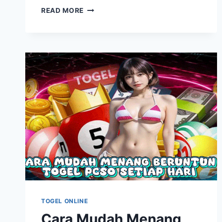
CARA
READ MORE
EFEKTIF
PREDIKSI
ANGKA
TOGEL
JERMAN
UNTUK
UNTUNG
TOGEL ONLINE
Cara Mudah Menang