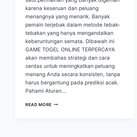
karena keseruan dan peluang
menangnya yang menarik. Banyak
pemain terjebak dalam metode tebak-
tebakan yang hanya mengandalkan
keberuntungan semata. Dibawah ini
GAME TOGEL ONLINE TERPERCAYA
akan membahas strategi dan cara
cerdas untuk meningkatkan peluang
menang Anda secara konsisten, tanpa
harus bergantung pada prediksi acak.
Pahami Aturan…
CARA
READ MORE
JITU
MENANG
NEW
YORK
EVENING