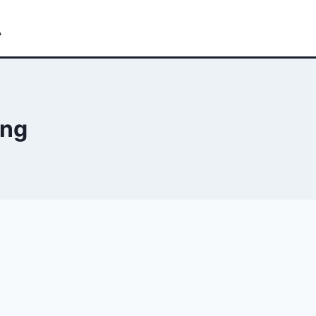
A
ing