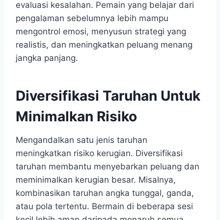
evaluasi kesalahan. Pemain yang belajar dari
pengalaman sebelumnya lebih mampu
mengontrol emosi, menyusun strategi yang
realistis, dan meningkatkan peluang menang
jangka panjang.
Diversifikasi Taruhan Untuk
Minimalkan Risiko
Mengandalkan satu jenis taruhan
meningkatkan risiko kerugian. Diversifikasi
taruhan membantu menyebarkan peluang dan
meminimalkan kerugian besar. Misalnya,
kombinasikan taruhan angka tunggal, ganda,
atau pola tertentu. Bermain di beberapa sesi
kecil lebih aman daripada menaruh semua