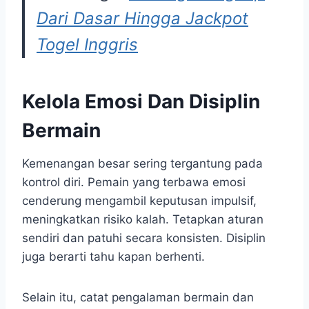
Dari Dasar Hingga Jackpot
Togel Inggris
Kelola Emosi Dan Disiplin
Bermain
Kemenangan besar sering tergantung pada
kontrol diri. Pemain yang terbawa emosi
cenderung mengambil keputusan impulsif,
meningkatkan risiko kalah. Tetapkan aturan
sendiri dan patuhi secara konsisten. Disiplin
juga berarti tahu kapan berhenti.
Selain itu, catat pengalaman bermain dan