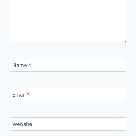
Name
*
Email
*
Website