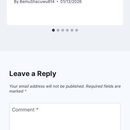
By
BemuShacuwu814
01/13/2026
Leave a Reply
Your email address will not be published.
Required fields are
marked
*
Comment
*