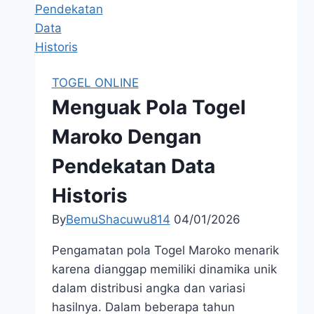
TOGEL ONLINE
Menguak Pola Togel
Maroko Dengan
Pendekatan Data
Historis
By
BemuShacuwu814
04/01/2026
Pengamatan pola Togel Maroko menarik
karena dianggap memiliki dinamika unik
dalam distribusi angka dan variasi
hasilnya. Dalam beberapa tahun