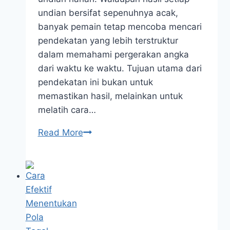
undian bersifat sepenuhnya acak,
banyak pemain tetap mencoba mencari
pendekatan yang lebih terstruktur
dalam memahami pergerakan angka
dari waktu ke waktu. Tujuan utama dari
pendekatan ini bukan untuk
memastikan hasil, melainkan untuk
melatih cara…
Cara
Read More
Jitu
Mengoptimalkan
Peluang
Di
Togel
Ohio
Midday