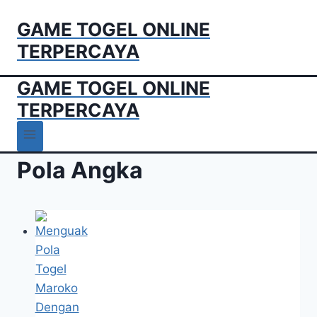
Skip
GAME TOGEL ONLINE
to
content
TERPERCAYA
GAME TOGEL ONLINE
TERPERCAYA
Pola Angka