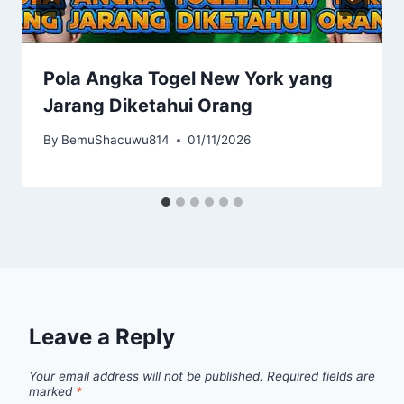
Pola Angka Togel New York yang
Jarang Diketahui Orang
By
BemuShacuwu814
01/11/2026
Leave a Reply
Your email address will not be published.
Required fields are
marked
*