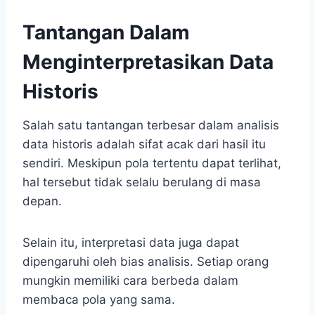
Tantangan Dalam
Menginterpretasikan Data
Historis
Salah satu tantangan terbesar dalam analisis
data historis adalah sifat acak dari hasil itu
sendiri. Meskipun pola tertentu dapat terlihat,
hal tersebut tidak selalu berulang di masa
depan.
Selain itu, interpretasi data juga dapat
dipengaruhi oleh bias analisis. Setiap orang
mungkin memiliki cara berbeda dalam
membaca pola yang sama.