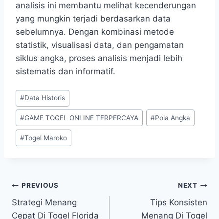
analisis ini membantu melihat kecenderungan
yang mungkin terjadi berdasarkan data
sebelumnya. Dengan kombinasi metode
statistik, visualisasi data, dan pengamatan
siklus angka, proses analisis menjadi lebih
sistematis dan informatif.
Post
#
Data Historis
Tags:
#
GAME TOGEL ONLINE TERPERCAYA
#
Pola Angka
#
Togel Maroko
Post
PREVIOUS
NEXT
Strategi Menang
Tips Konsisten
navigation
Cepat Di Togel Florida
Menang Di Togel