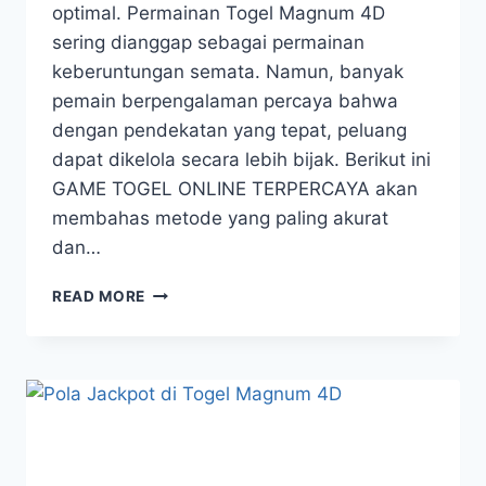
optimal. Permainan Togel Magnum 4D
sering dianggap sebagai permainan
keberuntungan semata. Namun, banyak
pemain berpengalaman percaya bahwa
dengan pendekatan yang tepat, peluang
dapat dikelola secara lebih bijak. Berikut ini
GAME TOGEL ONLINE TERPERCAYA akan
membahas metode yang paling akurat
dan…
METODE
READ MORE
AKURAT
UNTUK
MENANG
MUDAH
DI
TOGEL
MAGNUM
4D