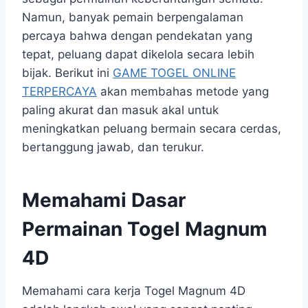
Namun, banyak pemain berpengalaman
percaya bahwa dengan pendekatan yang
tepat, peluang dapat dikelola secara lebih
bijak. Berikut ini
GAME TOGEL ONLINE
TERPERCAYA
akan membahas metode yang
paling akurat dan masuk akal untuk
meningkatkan peluang bermain secara cerdas,
bertanggung jawab, dan terukur.
Memahami Dasar
Permainan Togel Magnum
4D
Memahami cara kerja Togel Magnum 4D