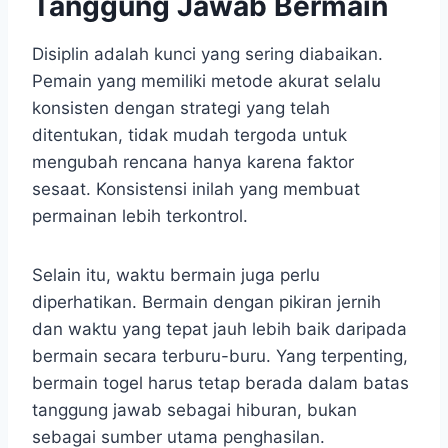
Tanggung Jawab Bermain
Disiplin adalah kunci yang sering diabaikan.
Pemain yang memiliki metode akurat selalu
konsisten dengan strategi yang telah
ditentukan, tidak mudah tergoda untuk
mengubah rencana hanya karena faktor
sesaat. Konsistensi inilah yang membuat
permainan lebih terkontrol.
Selain itu, waktu bermain juga perlu
diperhatikan. Bermain dengan pikiran jernih
dan waktu yang tepat jauh lebih baik daripada
bermain secara terburu-buru. Yang terpenting,
bermain togel harus tetap berada dalam batas
tanggung jawab sebagai hiburan, bukan
sebagai sumber utama penghasilan.