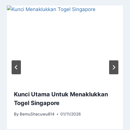
Kunci Utama Untuk Menaklukkan
Togel Singapore
By
BemuShacuwu814
01/11/2026