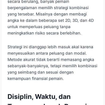
secara berulang, banyak pemain
berpengalaman memilih strategi kombinasi
yang tersebar. Misalnya dengan membagi
angka ke dalam beberapa set 2D, 3D, dan 4D
untuk memperluas peluang tanpa
meningkatkan risiko secara berlebihan.
Strategi ini dianggap lebih masuk akal karena
menyesuaikan antara peluang dan modal.
Metode akurat tidak berarti memasang angka
sebanyak-banyaknya, tetapi memilih kombinasi
yang seimbang dan sesuai dengan
kemampuan finansial pemain.
Disiplin, Waktu, dan