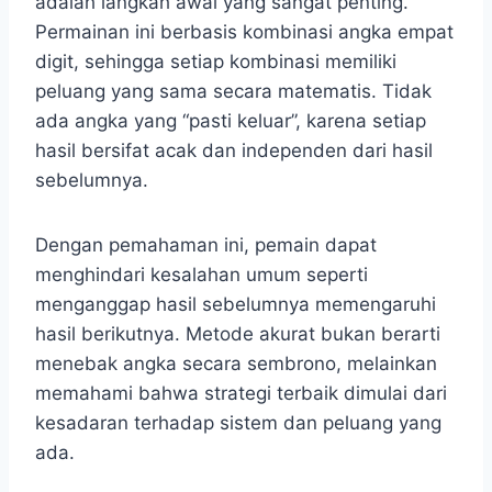
adalah langkah awal yang sangat penting.
Permainan ini berbasis kombinasi angka empat
digit, sehingga setiap kombinasi memiliki
peluang yang sama secara matematis. Tidak
ada angka yang “pasti keluar”, karena setiap
hasil bersifat acak dan independen dari hasil
sebelumnya.
Dengan pemahaman ini, pemain dapat
menghindari kesalahan umum seperti
menganggap hasil sebelumnya memengaruhi
hasil berikutnya. Metode akurat bukan berarti
menebak angka secara sembrono, melainkan
memahami bahwa strategi terbaik dimulai dari
kesadaran terhadap sistem dan peluang yang
ada.