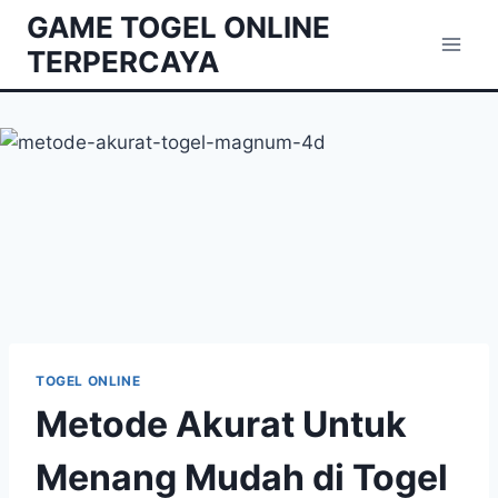
Skip
GAME TOGEL ONLINE
to
TERPERCAYA
content
TOGEL ONLINE
Metode Akurat Untuk
Menang Mudah di Togel