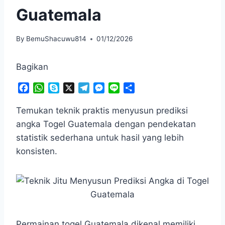
Guatemala
By
BemuShacuwu814
01/12/2026
Bagikan
F
W
S
X
T
M
L
S
a
h
k
e
e
i
h
c
a
y
l
s
n
a
Temukan teknik praktis menyusun prediksi
e
t
p
e
s
e
r
angka Togel Guatemala dengan pendekatan
b
s
e
g
e
e
statistik sederhana untuk hasil yang lebih
o
A
r
n
konsisten.
o
p
a
g
k
p
m
e
r
Permainan togel Guatemala dikenal memiliki