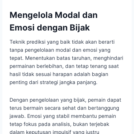
Mengelola Modal dan
Emosi dengan Bijak
Teknik prediksi yang baik tidak akan berarti
tanpa pengelolaan modal dan emosi yang
tepat. Menentukan batas taruhan, menghindari
permainan berlebihan, dan tetap tenang saat
hasil tidak sesuai harapan adalah bagian
penting dari strategi jangka panjang.
Dengan pengelolaan yang bijak, pemain dapat
terus bermain secara sehat dan bertanggung
jawab. Emosi yang stabil membantu pemain
tetap fokus pada analisis, bukan terjebak
dalam keputusan impulsif yang justru