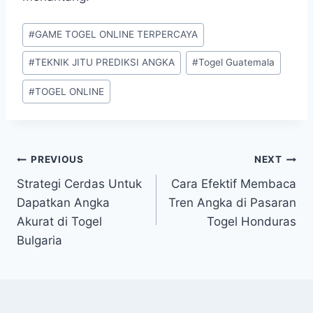
Post
#
GAME TOGEL ONLINE TERPERCAYA
Tags:
#
TEKNIK JITU PREDIKSI ANGKA
#
Togel Guatemala
#
TOGEL ONLINE
Post
PREVIOUS
NEXT
Strategi Cerdas Untuk
Cara Efektif Membaca
navigation
Dapatkan Angka
Tren Angka di Pasaran
Akurat di Togel
Togel Honduras
Bulgaria