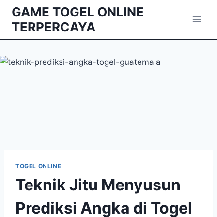
Skip
GAME TOGEL ONLINE
to
TERPERCAYA
content
TOGEL ONLINE
Teknik Jitu Menyusun
Prediksi Angka di Togel