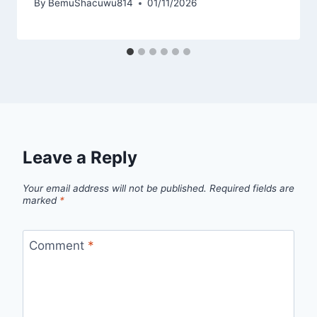
By
BemuShacuwu814
01/11/2026
Leave a Reply
Your email address will not be published.
Required fields are
marked
*
Comment
*