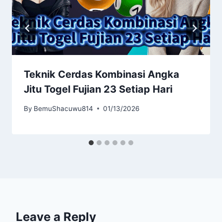
Teknik Cerdas Kombinasi Angka
Jitu Togel Fujian 23 Setiap Hari
By
BemuShacuwu814
01/13/2026
Leave a Reply