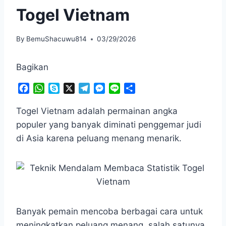
Togel Vietnam
By
BemuShacuwu814
03/29/2026
Bagikan
F
W
S
X
T
M
L
S
a
h
k
e
e
i
h
c
a
y
l
s
n
a
Togel Vietnam adalah permainan angka
e
t
p
e
s
e
r
populer yang banyak diminati penggemar judi
b
s
e
g
e
e
di Asia karena peluang menang menarik.
o
A
r
n
o
p
a
g
k
p
m
e
r
Banyak pemain mencoba berbagai cara untuk
meningkatkan peluang menang, salah satunya