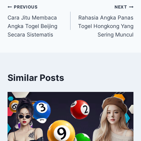
Post
PREVIOUS
NEXT
Cara Jitu Membaca
Rahasia Angka Panas
navigation
Angka Togel Beijing
Togel Hongkong Yang
Secara Sistematis
Sering Muncul
Similar Posts