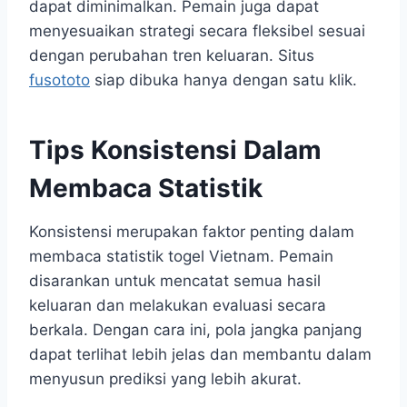
dapat diminimalkan. Pemain juga dapat
menyesuaikan strategi secara fleksibel sesuai
dengan perubahan tren keluaran. Situs
fusototo
siap dibuka hanya dengan satu klik.
Tips Konsistensi Dalam
Membaca Statistik
Konsistensi merupakan faktor penting dalam
membaca statistik togel Vietnam. Pemain
disarankan untuk mencatat semua hasil
keluaran dan melakukan evaluasi secara
berkala. Dengan cara ini, pola jangka panjang
dapat terlihat lebih jelas dan membantu dalam
menyusun prediksi yang lebih akurat.