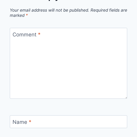
Your email address will not be published.
Required fields are
marked
*
Comment
*
Name
*