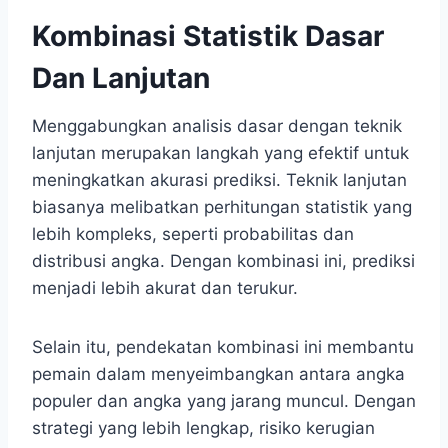
Kombinasi Statistik Dasar
Dan Lanjutan
Menggabungkan analisis dasar dengan teknik
lanjutan merupakan langkah yang efektif untuk
meningkatkan akurasi prediksi. Teknik lanjutan
biasanya melibatkan perhitungan statistik yang
lebih kompleks, seperti probabilitas dan
distribusi angka. Dengan kombinasi ini, prediksi
menjadi lebih akurat dan terukur.
Selain itu, pendekatan kombinasi ini membantu
pemain dalam menyeimbangkan antara angka
populer dan angka yang jarang muncul. Dengan
strategi yang lebih lengkap, risiko kerugian