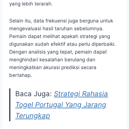
yang lebih terarah.
Selain itu, data frekuensi juga berguna untuk
mengevaluasi hasil taruhan sebelumnya.
Pemain dapat melihat apakah strategi yang
digunakan sudah efektif atau perlu diperbaiki.
Dengan analisis yang tepat, pemain dapat
menghindari kesalahan berulang dan
meningkatkan akurasi prediksi secara
bertahap.
Baca Juga:
Strategi Rahasia
Togel Portugal Yang Jarang
Terungkap