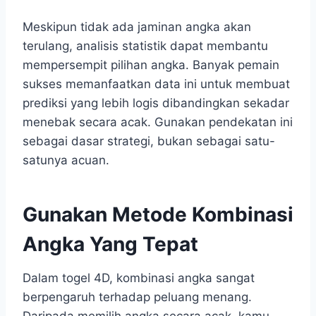
Meskipun tidak ada jaminan angka akan
terulang, analisis statistik dapat membantu
mempersempit pilihan angka. Banyak pemain
sukses memanfaatkan data ini untuk membuat
prediksi yang lebih logis dibandingkan sekadar
menebak secara acak. Gunakan pendekatan ini
sebagai dasar strategi, bukan sebagai satu-
satunya acuan.
Gunakan Metode Kombinasi
Angka Yang Tepat
Dalam togel 4D, kombinasi angka sangat
berpengaruh terhadap peluang menang.
Daripada memilih angka secara acak, kamu