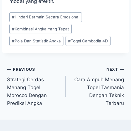
modal yang efektif.
Post
#
Hindari Bermain Secara Emosional
Tags:
#
Kombinasi Angka Yang Tepat
#
Pola Dan Statistik Angka
#
Togel Cambodia 4D
Post
PREVIOUS
NEXT
Strategi Cerdas
Cara Ampuh Menang
navigation
Menang Togel
Togel Tasmania
Morocco Dengan
Dengan Teknik
Prediksi Angka
Terbaru