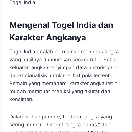
Togel India.
Mengenal Togel India dan
Karakter Angkanya
Togel India adalah permainan menebak angka
yang hasilnya diumumkan secara rutin. Setiap
keluaran angka menyimpan data historis yang
dapat dianalisis untuk melihat pola tertentu.
Pemain yang memahami karakter angka lebih
mudah membuat prediksi yang akurat dan
konsisten.
Dalam setiap periode, terdapat angka yang
sering muncul, disebut “angka panas,” dan