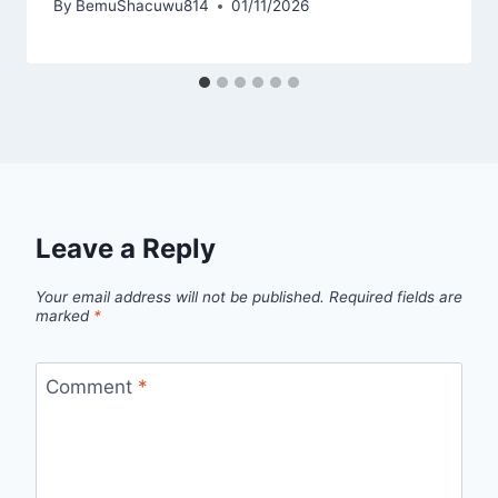
By
BemuShacuwu814
01/11/2026
Leave a Reply
Your email address will not be published.
Required fields are
marked
*
Comment
*