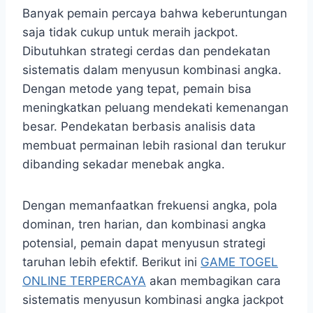
Banyak pemain percaya bahwa keberuntungan
saja tidak cukup untuk meraih jackpot.
Dibutuhkan strategi cerdas dan pendekatan
sistematis dalam menyusun kombinasi angka.
Dengan metode yang tepat, pemain bisa
meningkatkan peluang mendekati kemenangan
besar. Pendekatan berbasis analisis data
membuat permainan lebih rasional dan terukur
dibanding sekadar menebak angka.
Dengan memanfaatkan frekuensi angka, pola
dominan, tren harian, dan kombinasi angka
potensial, pemain dapat menyusun strategi
taruhan lebih efektif. Berikut ini
GAME TOGEL
ONLINE TERPERCAYA
akan membagikan cara
sistematis menyusun kombinasi angka jackpot