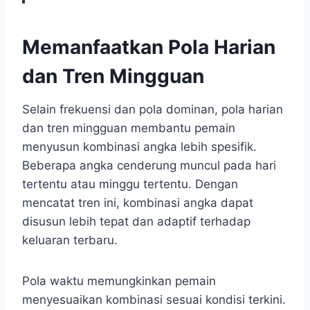
Memanfaatkan Pola Harian
dan Tren Mingguan
Selain frekuensi dan pola dominan, pola harian
dan tren mingguan membantu pemain
menyusun kombinasi angka lebih spesifik.
Beberapa angka cenderung muncul pada hari
tertentu atau minggu tertentu. Dengan
mencatat tren ini, kombinasi angka dapat
disusun lebih tepat dan adaptif terhadap
keluaran terbaru.
Pola waktu memungkinkan pemain
menyesuaikan kombinasi sesuai kondisi terkini.