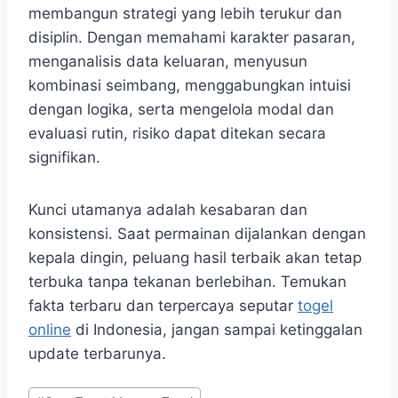
membangun strategi yang lebih terukur dan
disiplin. Dengan memahami karakter pasaran,
menganalisis data keluaran, menyusun
kombinasi seimbang, menggabungkan intuisi
dengan logika, serta mengelola modal dan
evaluasi rutin, risiko dapat ditekan secara
signifikan.
Kunci utamanya adalah kesabaran dan
konsistensi. Saat permainan dijalankan dengan
kepala dingin, peluang hasil terbaik akan tetap
terbuka tanpa tekanan berlebihan. Temukan
fakta terbaru dan terpercaya seputar
togel
online
di Indonesia, jangan sampai ketinggalan
update terbarunya.
Post