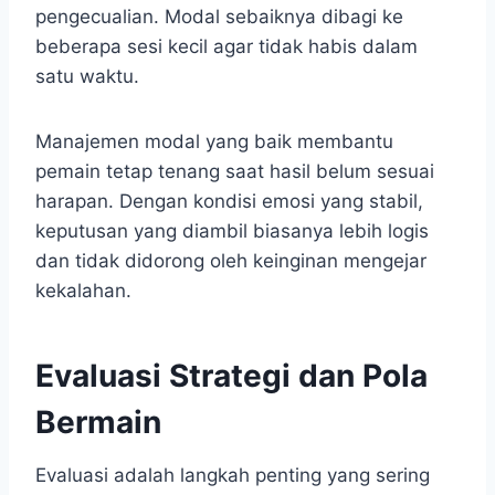
pengecualian. Modal sebaiknya dibagi ke
beberapa sesi kecil agar tidak habis dalam
satu waktu.
Manajemen modal yang baik membantu
pemain tetap tenang saat hasil belum sesuai
harapan. Dengan kondisi emosi yang stabil,
keputusan yang diambil biasanya lebih logis
dan tidak didorong oleh keinginan mengejar
kekalahan.
Evaluasi Strategi dan Pola
Bermain
Evaluasi adalah langkah penting yang sering