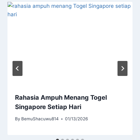
Rahasia Ampuh Menang Togel
Singapore Setiap Hari
By
BemuShacuwu814
01/13/2026