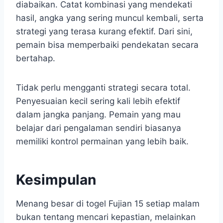
diabaikan. Catat kombinasi yang mendekati
hasil, angka yang sering muncul kembali, serta
strategi yang terasa kurang efektif. Dari sini,
pemain bisa memperbaiki pendekatan secara
bertahap.
Tidak perlu mengganti strategi secara total.
Penyesuaian kecil sering kali lebih efektif
dalam jangka panjang. Pemain yang mau
belajar dari pengalaman sendiri biasanya
memiliki kontrol permainan yang lebih baik.
Kesimpulan
Menang besar di togel Fujian 15 setiap malam
bukan tentang mencari kepastian, melainkan