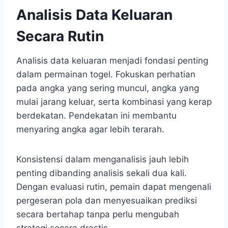
Analisis Data Keluaran
Secara Rutin
Analisis data keluaran menjadi fondasi penting
dalam permainan togel. Fokuskan perhatian
pada angka yang sering muncul, angka yang
mulai jarang keluar, serta kombinasi yang kerap
berdekatan. Pendekatan ini membantu
menyaring angka agar lebih terarah.
Konsistensi dalam menganalisis jauh lebih
penting dibanding analisis sekali dua kali.
Dengan evaluasi rutin, pemain dapat mengenali
pergeseran pola dan menyesuaikan prediksi
secara bertahap tanpa perlu mengubah
strategi secara drastis.