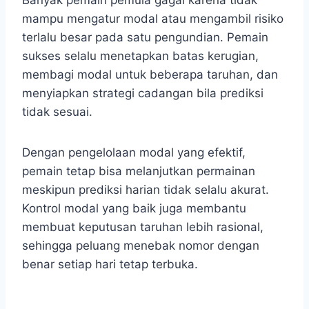
mampu mengatur modal atau mengambil risiko
terlalu besar pada satu pengundian. Pemain
sukses selalu menetapkan batas kerugian,
membagi modal untuk beberapa taruhan, dan
menyiapkan strategi cadangan bila prediksi
tidak sesuai.
Dengan pengelolaan modal yang efektif,
pemain tetap bisa melanjutkan permainan
meskipun prediksi harian tidak selalu akurat.
Kontrol modal yang baik juga membantu
membuat keputusan taruhan lebih rasional,
sehingga peluang menebak nomor dengan
benar setiap hari tetap terbuka.