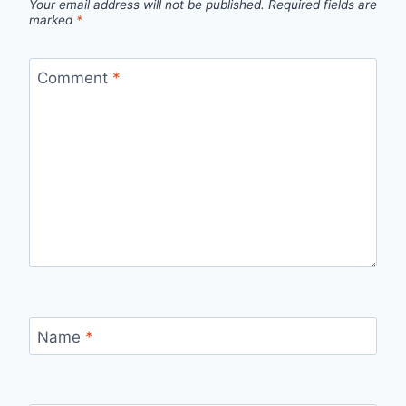
Your email address will not be published.
Required fields are
marked
*
Comment
*
Name
*