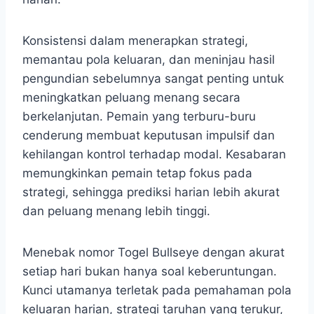
Konsistensi dalam menerapkan strategi,
memantau pola keluaran, dan meninjau hasil
pengundian sebelumnya sangat penting untuk
meningkatkan peluang menang secara
berkelanjutan. Pemain yang terburu-buru
cenderung membuat keputusan impulsif dan
kehilangan kontrol terhadap modal. Kesabaran
memungkinkan pemain tetap fokus pada
strategi, sehingga prediksi harian lebih akurat
dan peluang menang lebih tinggi.
Menebak nomor Togel Bullseye dengan akurat
setiap hari bukan hanya soal keberuntungan.
Kunci utamanya terletak pada pemahaman pola
keluaran harian, strategi taruhan yang terukur,