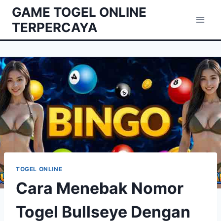
Skip
GAME TOGEL ONLINE
to
TERPERCAYA
content
TOGEL ONLINE
Cara Menebak Nomor
Togel Bullseye Dengan