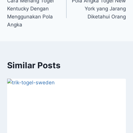
Cara Menang Togel
Pola Angka Togel New
navigation
Kentucky Dengan
York yang Jarang
Menggunakan Pola
Diketahui Orang
Angka
Similar Posts