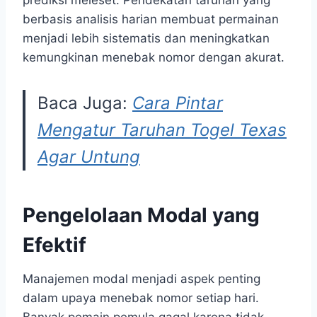
berbasis analisis harian membuat permainan
menjadi lebih sistematis dan meningkatkan
kemungkinan menebak nomor dengan akurat.
Baca Juga:
Cara Pintar
Mengatur Taruhan Togel Texas
Agar Untung
Pengelolaan Modal yang
Efektif
Manajemen modal menjadi aspek penting
dalam upaya menebak nomor setiap hari.
Banyak pemain pemula gagal karena tidak