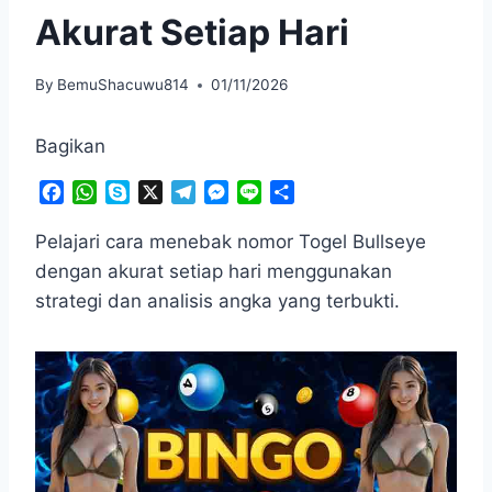
Akurat Setiap Hari
By
BemuShacuwu814
01/11/2026
Bagikan
F
W
S
X
T
M
L
S
a
h
k
e
e
i
h
c
a
y
l
s
n
a
Pelajari cara menebak nomor Togel Bullseye
e
t
p
e
s
e
r
dengan akurat setiap hari menggunakan
b
s
e
g
e
e
strategi dan analisis angka yang terbukti.
o
A
r
n
o
p
a
g
k
p
m
e
r