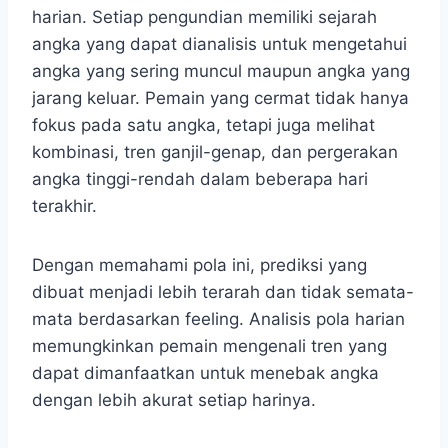
harian. Setiap pengundian memiliki sejarah
angka yang dapat dianalisis untuk mengetahui
angka yang sering muncul maupun angka yang
jarang keluar. Pemain yang cermat tidak hanya
fokus pada satu angka, tetapi juga melihat
kombinasi, tren ganjil-genap, dan pergerakan
angka tinggi-rendah dalam beberapa hari
terakhir.
Dengan memahami pola ini, prediksi yang
dibuat menjadi lebih terarah dan tidak semata-
mata berdasarkan feeling. Analisis pola harian
memungkinkan pemain mengenali tren yang
dapat dimanfaatkan untuk menebak angka
dengan lebih akurat setiap harinya.