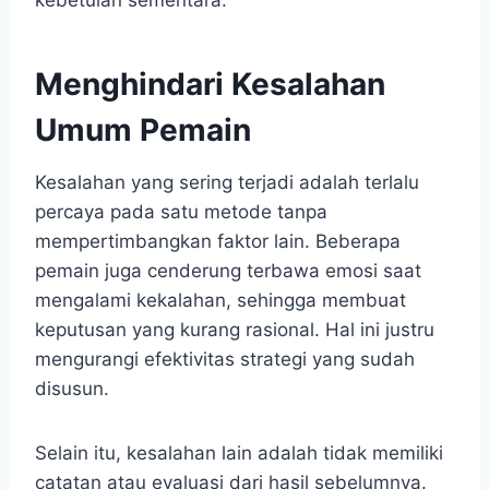
Menghindari Kesalahan
Umum Pemain
Kesalahan yang sering terjadi adalah terlalu
percaya pada satu metode tanpa
mempertimbangkan faktor lain. Beberapa
pemain juga cenderung terbawa emosi saat
mengalami kekalahan, sehingga membuat
keputusan yang kurang rasional. Hal ini justru
mengurangi efektivitas strategi yang sudah
disusun.
Selain itu, kesalahan lain adalah tidak memiliki
catatan atau evaluasi dari hasil sebelumnya.