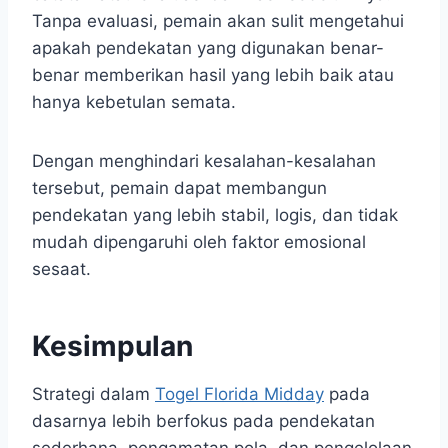
Tanpa evaluasi, pemain akan sulit mengetahui
apakah pendekatan yang digunakan benar-
benar memberikan hasil yang lebih baik atau
hanya kebetulan semata.
Dengan menghindari kesalahan-kesalahan
tersebut, pemain dapat membangun
pendekatan yang lebih stabil, logis, dan tidak
mudah dipengaruhi oleh faktor emosional
sesaat.
Kesimpulan
Strategi dalam
Togel Florida Midday
pada
dasarnya lebih berfokus pada pendekatan
sederhana, pengamatan pola, dan pengelolaan