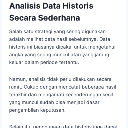
Analisis Data Historis
Secara Sederhana
Salah satu strategi yang sering digunakan
adalah melihat data hasil sebelumnya. Data
historis ini biasanya dipakai untuk mengetahui
angka yang sering muncul atau yang jarang
keluar dalam periode tertentu.
Namun, analisis tidak perlu dilakukan secara
rumit. Cukup dengan mencatat beberapa hasil
terakhir dan mengamati kecenderungan kecil
yang muncul sudah bisa menjadi dasar
pengambilan keputusan.
Selain itu, penggunaan data historis juga dapat