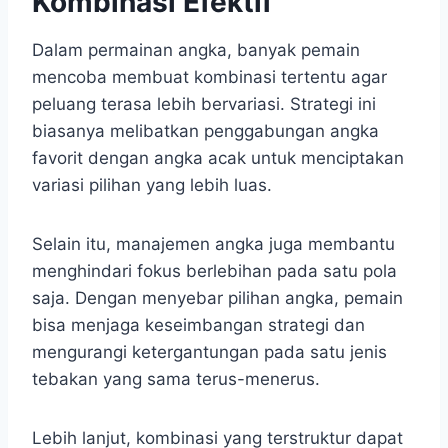
Kombinasi Efektif
Dalam permainan angka, banyak pemain
mencoba membuat kombinasi tertentu agar
peluang terasa lebih bervariasi. Strategi ini
biasanya melibatkan penggabungan angka
favorit dengan angka acak untuk menciptakan
variasi pilihan yang lebih luas.
Selain itu, manajemen angka juga membantu
menghindari fokus berlebihan pada satu pola
saja. Dengan menyebar pilihan angka, pemain
bisa menjaga keseimbangan strategi dan
mengurangi ketergantungan pada satu jenis
tebakan yang sama terus-menerus.
Lebih lanjut, kombinasi yang terstruktur dapat