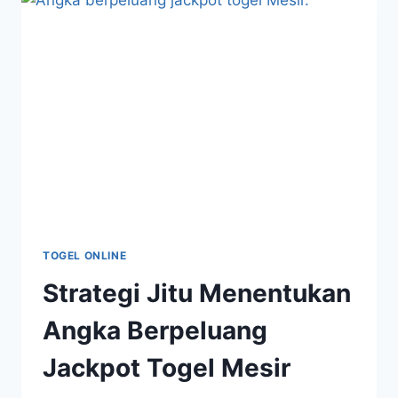
HARIAN
TOGEL
LIBYA
TOGEL ONLINE
Strategi Jitu Menentukan
Angka Berpeluang
Jackpot Togel Mesir