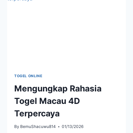
TEPAT
TOGEL ONLINE
Mengungkap Rahasia
Togel Macau 4D
Terpercaya
By
BemuShacuwu814
01/13/2026