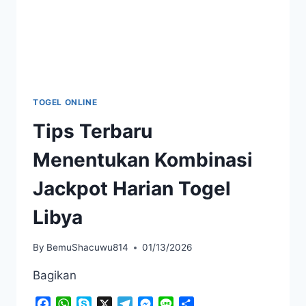
TOGEL ONLINE
Tips Terbaru
Menentukan Kombinasi
Jackpot Harian Togel
Libya
By
BemuShacuwu814
01/13/2026
Bagikan
Facebook
WhatsApp
Skype
X
Telegram
Messenger
Line
Share