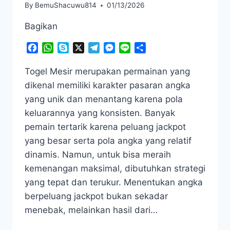
By
BemuShacuwu814
01/13/2026
Bagikan
Facebook
WhatsApp
Skype
X
Telegram
Messenger
Line
Share
Togel Mesir merupakan permainan yang
dikenal memiliki karakter pasaran angka
yang unik dan menantang karena pola
keluarannya yang konsisten. Banyak
pemain tertarik karena peluang jackpot
yang besar serta pola angka yang relatif
dinamis. Namun, untuk bisa meraih
kemenangan maksimal, dibutuhkan strategi
yang tepat dan terukur. Menentukan angka
berpeluang jackpot bukan sekadar
menebak, melainkan hasil dari…