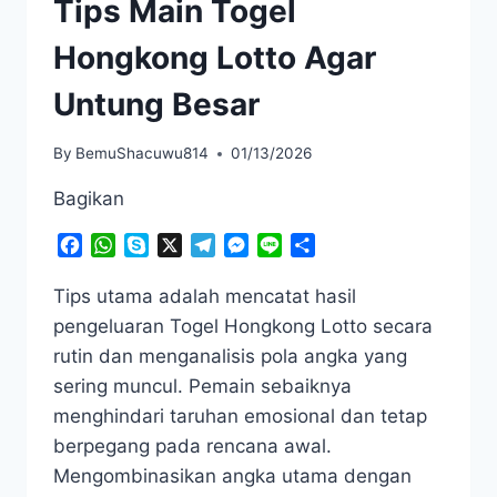
Tips Main Togel
Hongkong Lotto Agar
Untung Besar
By
BemuShacuwu814
01/13/2026
Bagikan
Facebook
WhatsApp
Skype
X
Telegram
Messenger
Line
Share
Tips utama adalah mencatat hasil
pengeluaran Togel Hongkong Lotto secara
rutin dan menganalisis pola angka yang
sering muncul. Pemain sebaiknya
menghindari taruhan emosional dan tetap
berpegang pada rencana awal.
Mengombinasikan angka utama dengan