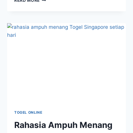
READ MORE
RAHASIA
TOGEL
MACAU
4D
TERPERCAYA
TOGEL ONLINE
Rahasia Ampuh Menang