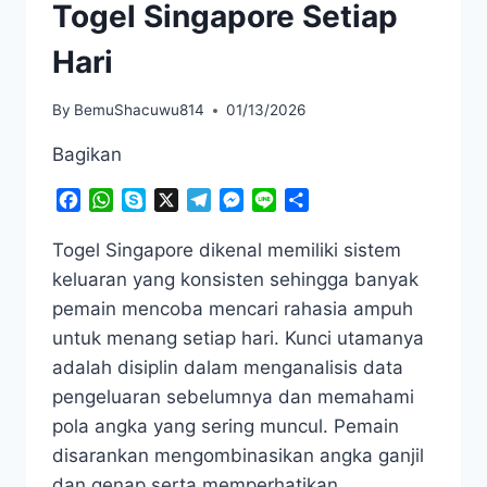
Togel Singapore Setiap
Hari
By
BemuShacuwu814
01/13/2026
Bagikan
Facebook
WhatsApp
Skype
X
Telegram
Messenger
Line
Share
Togel Singapore dikenal memiliki sistem
keluaran yang konsisten sehingga banyak
pemain mencoba mencari rahasia ampuh
untuk menang setiap hari. Kunci utamanya
adalah disiplin dalam menganalisis data
pengeluaran sebelumnya dan memahami
pola angka yang sering muncul. Pemain
disarankan mengombinasikan angka ganjil
dan genap serta memperhatikan