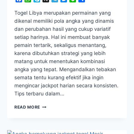
Togel Libya merupakan permainan yang
dikenal memiliki pola angka yang dinamis
dan perubahan hasil yang cukup variatif
setiap harinya. Hal ini membuat banyak
pemain tertarik, sekaligus menantang,
karena dibutuhkan strategi yang lebih
matang untuk menentukan kombinasi
angka yang tepat. Mengandalkan tebakan
semata tentu kurang efektif jika ingin
mengincar jackpot harian secara konsisten.
Tips terbaru dalam…
TIPS
READ MORE
TERBARU
MENENTUKAN
KOMBINASI
JACKPOT