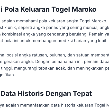
Pola Keluaran Togel Maroko
 adalah memahami pola keluaran angka Togel Maroko. 
istik unik, seperti angka panas yang sering muncul, ang
an kombinasi angka yang cenderung berulang. Pemain y
 pola ini untuk membangun prediksi harian yang lebih e
enal posisi angka ratusan, puluhan, dan satuan memban
ergerakan angka. Dengan pemahaman ini, pemain dapa
 tinggi, mengurangi tebakan acak, dan meningkatkan p
nifikan.
Data Historis Dengan Tepat
ya adalah memanfaatkan data historis keluaran Togel 