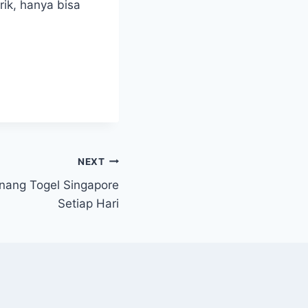
ik, hanya bisa
NEXT
ang Togel Singapore
Setiap Hari