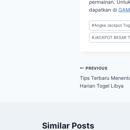
permainan. Untuk
dapatkan di
GAM
Post
#
Angka Jackpot Tog
Tags:
#
JACKPOT BESAR 
Post
PREVIOUS
Tips Terbaru Menent
navigation
Harian Togel Libya
Similar Posts