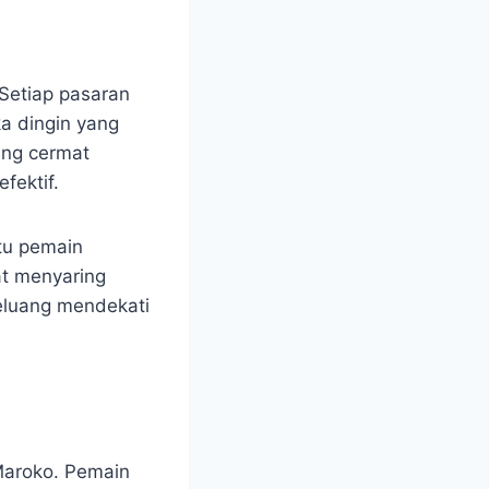
Setiap pasaran
ka dingin yang
ang cermat
fektif.
tu pemain
t menyaring
eluang mendekati
Maroko. Pemain