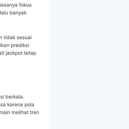
iasanya fokus
lalu banyak
n tidak sesuai
kan prediksi
ti jackpot tetap
si berkala.
isa karena pola
main melihat tren