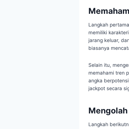
Memahami 
Langkah pertama
memiliki karakter
jarang keluar, d
biasanya mencatat
Selain itu, meng
memahami tren p
angka berpotensi
jackpot secara sig
Mengolah 
Langkah berikutn