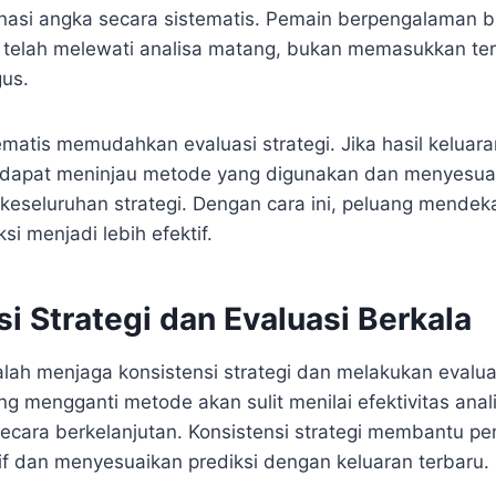
asi angka secara sistematis. Pemain berpengalaman b
telah melewati analisa matang, bukan memasukkan ter
gus.
matis memudahkan evaluasi strategi. Jika hasil keluara
 dapat meninjau metode yang digunakan dan menyesuai
keseluruhan strategi. Dengan cara ini, peluang mendeka
si menjadi lebih efektif.
i Strategi dan Evaluasi Berkala
alah menjaga konsistensi strategi dan melakukan evalua
g mengganti metode akan sulit menilai efektivitas anal
secara berkelanjutan. Konsistensi strategi membantu pe
if dan menyesuaikan prediksi dengan keluaran terbaru.