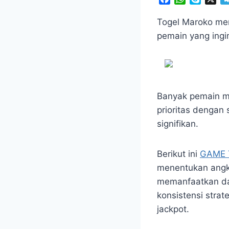
a
h
k
c
a
y
Togel Maroko mer
e
t
p
pemain yang ingi
b
s
e
o
A
o
p
k
p
Banyak pemain m
prioritas dengan
signifikan.
Berikut ini
GAME 
menentukan angka
memanfaatkan dat
konsistensi stra
jackpot.