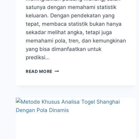
satunya dengan memahami statistik
keluaran. Dengan pendekatan yang
tepat, membaca statistik bukan hanya
sekadar melihat angka, tetapi juga
memahami pola, tren, dan kemungkinan
yang bisa dimanfaatkan untuk
prediksi…
TEKNIK
READ MORE
MENDALAM
MEMBACA
STATISTIK
TOGEL
VIETNAM