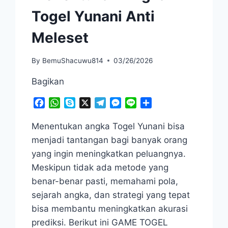
Togel Yunani Anti
Meleset
By
BemuShacuwu814
03/26/2026
Bagikan
Facebook
WhatsApp
Skype
X
Telegram
Messenger
Line
Share
Menentukan angka Togel Yunani bisa
menjadi tantangan bagi banyak orang
yang ingin meningkatkan peluangnya.
Meskipun tidak ada metode yang
benar-benar pasti, memahami pola,
sejarah angka, dan strategi yang tepat
bisa membantu meningkatkan akurasi
prediksi. Berikut ini GAME TOGEL