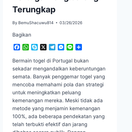
Terungkap
By
BemuShacuwu814
03/26/2026
Bagikan
Facebook
WhatsApp
Skype
X
Telegram
Messenger
Line
Share
Bermain togel di Portugal bukan
sekadar mengandalkan keberuntungan
semata. Banyak penggemar togel yang
mencoba memahami pola dan strategi
untuk meningkatkan peluang
kemenangan mereka. Meski tidak ada
metode yang menjamin kemenangan
100%, ada beberapa pendekatan yang
telah terbukti efektif dan jarang