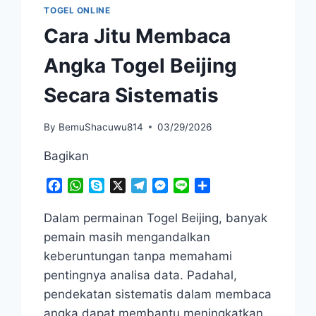
TOGEL ONLINE
Cara Jitu Membaca
Angka Togel Beijing
Secara Sistematis
By
BemuShacuwu814
03/29/2026
Bagikan
Facebook
WhatsApp
Skype
X
Telegram
Messenger
Line
Share
Dalam permainan Togel Beijing, banyak
pemain masih mengandalkan
keberuntungan tanpa memahami
pentingnya analisa data. Padahal,
pendekatan sistematis dalam membaca
angka dapat membantu meningkatkan