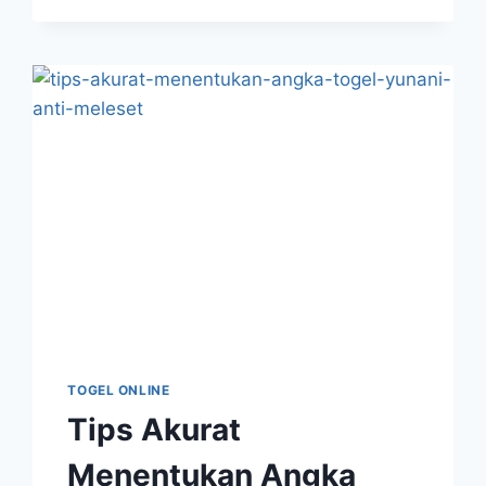
MENENTUKAN
POLA
TOGEL
MALAYSIA
SECARA
KONSISTEN
TOGEL ONLINE
Tips Akurat
Menentukan Angka