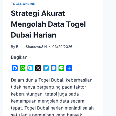
TOGEL ONLINE
Strategi Akurat
Mengolah Data Togel
Dubai Harian
By
BemuShacuwu814
03/29/2026
Bagikan
Facebook
WhatsApp
Skype
X
Telegram
Messenger
Line
Share
Dalam dunia Togel Dubai, keberhasilan
tidak hanya bergantung pada faktor
keberuntungan, tetapi juga pada
kemampuan mengolah data secara
tepat. Togel Dubai harian menjadi salah
satu jenis permainan yang banyak