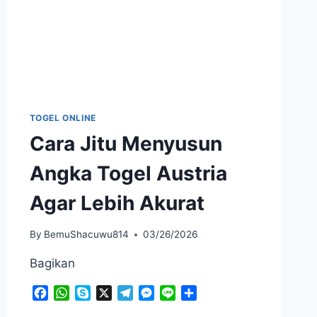
TOGEL ONLINE
Cara Jitu Menyusun
Angka Togel Austria
Agar Lebih Akurat
By
BemuShacuwu814
03/26/2026
Bagikan
Facebook
WhatsApp
Skype
X
Telegram
Messenger
Line
Share