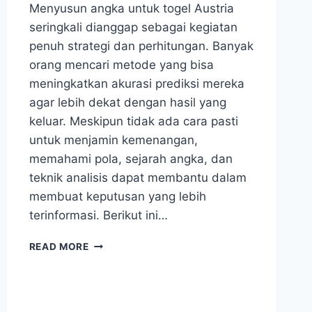
Menyusun angka untuk togel Austria
seringkali dianggap sebagai kegiatan
penuh strategi dan perhitungan. Banyak
orang mencari metode yang bisa
meningkatkan akurasi prediksi mereka
agar lebih dekat dengan hasil yang
keluar. Meskipun tidak ada cara pasti
untuk menjamin kemenangan,
memahami pola, sejarah angka, dan
teknik analisis dapat membantu dalam
membuat keputusan yang lebih
terinformasi. Berikut ini…
CARA
READ MORE
JITU
MENYUSUN
ANGKA
TOGEL