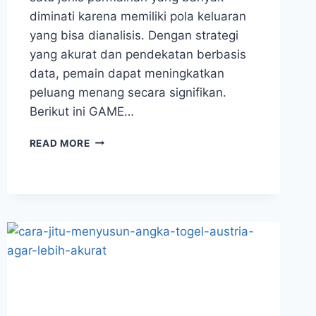
diminati karena memiliki pola keluaran
yang bisa dianalisis. Dengan strategi
yang akurat dan pendekatan berbasis
data, pemain dapat meningkatkan
peluang menang secara signifikan.
Berikut ini GAME…
STRATEGI
READ MORE
AKURAT
MENGOLAH
DATA
TOGEL
DUBAI
HARIAN