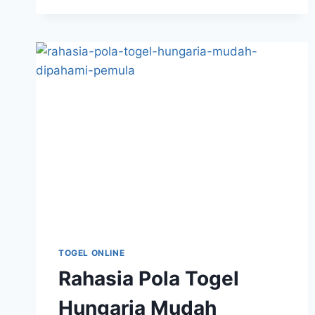
POLA
DINAMIS
TOGEL ONLINE
Rahasia Pola Togel
Hungaria Mudah