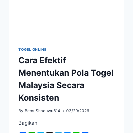
TOGEL ONLINE
Cara Efektif
Menentukan Pola Togel
Malaysia Secara
Konsisten
By
BemuShacuwu814
03/29/2026
Bagikan