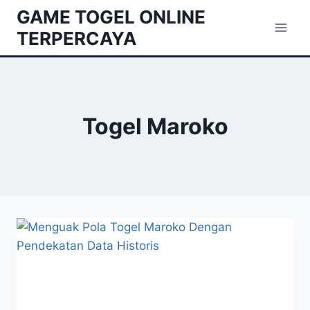
Skip
GAME TOGEL ONLINE
to
TERPERCAYA
content
Togel Maroko