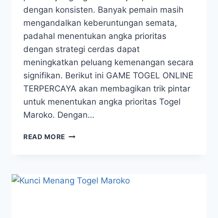
dengan konsisten. Banyak pemain masih
mengandalkan keberuntungan semata,
padahal menentukan angka prioritas
dengan strategi cerdas dapat
meningkatkan peluang kemenangan secara
signifikan. Berikut ini GAME TOGEL ONLINE
TERPERCAYA akan membagikan trik pintar
untuk menentukan angka prioritas Togel
Maroko. Dengan…
TRIK
READ MORE
PINTAR
MENENTUKAN
ANGKA
PRIORITAS
RAIH
JACKPOT
TOGEL
MAROKO