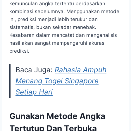
kemunculan angka tertentu berdasarkan
kombinasi sebelumnya. Menggunakan metode
ini, prediksi menjadi lebih terukur dan
sistematis, bukan sekadar menebak.
Kesabaran dalam mencatat dan menganalisis
hasil akan sangat mempengaruhi akurasi
prediksi.
Baca Juga:
Rahasia Ampuh
Menang Togel Singapore
Setiap Hari
Gunakan Metode Angka
Tertutup Dan Terbuka