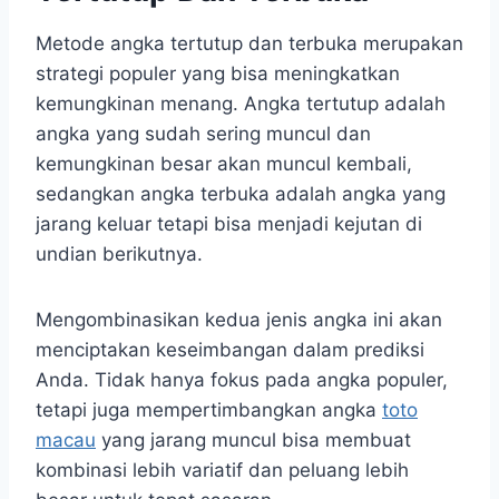
Metode angka tertutup dan terbuka merupakan
strategi populer yang bisa meningkatkan
kemungkinan menang. Angka tertutup adalah
angka yang sudah sering muncul dan
kemungkinan besar akan muncul kembali,
sedangkan angka terbuka adalah angka yang
jarang keluar tetapi bisa menjadi kejutan di
undian berikutnya.
Mengombinasikan kedua jenis angka ini akan
menciptakan keseimbangan dalam prediksi
Anda. Tidak hanya fokus pada angka populer,
tetapi juga mempertimbangkan angka
toto
macau
yang jarang muncul bisa membuat
kombinasi lebih variatif dan peluang lebih