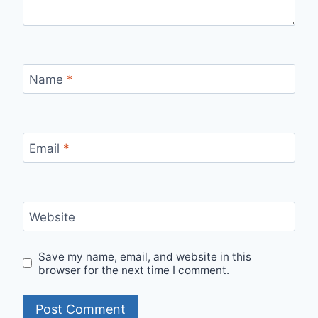
Name
*
Email
*
Website
Save my name, email, and website in this
browser for the next time I comment.