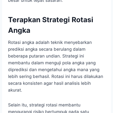
besar untuk tepat sasaran.
Terapkan Strategi Rotasi
Angka
Rotasi angka adalah teknik menyebarkan
prediksi angka secara berulang dalam
beberapa putaran undian. Strategi ini
membantu dalam menguji pola angka yang
diprediksi dan mengetahui angka mana yang
lebih sering berhasil. Rotasi ini harus dilakukan
secara konsisten agar hasil analisis lebih
akurat.
Selain itu, strategi rotasi membantu
mengurangi risiko bertumpuk pada satu