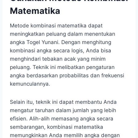
Matematika
Metode kombinasi matematika dapat
meningkatkan peluang dalam menentukan
angka Togel Yunani. Dengan menghitung
kombinasi angka secara logis, Anda bisa
menghindari tebakan acak yang minim
peluang. Teknik ini melibatkan pengaturan
angka berdasarkan probabilitas dan frekuensi
kemunculannya.
Selain itu, teknik ini dapat membantu Anda
mengatur taruhan dalam jumlah yang lebih
efisien. Alih-alih memasang angka secara
sembarangan, kombinasi matematika
memungkinkan Anda memilih angka dengan