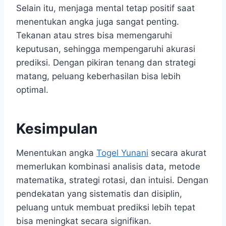
Selain itu, menjaga mental tetap positif saat
menentukan angka juga sangat penting.
Tekanan atau stres bisa memengaruhi
keputusan, sehingga mempengaruhi akurasi
prediksi. Dengan pikiran tenang dan strategi
matang, peluang keberhasilan bisa lebih
optimal.
Kesimpulan
Menentukan angka
Togel Yunani
secara akurat
memerlukan kombinasi analisis data, metode
matematika, strategi rotasi, dan intuisi. Dengan
pendekatan yang sistematis dan disiplin,
peluang untuk membuat prediksi lebih tepat
bisa meningkat secara signifikan.