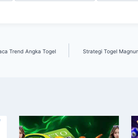
ca Trend Angka Togel
Strategi Togel Magn