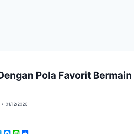
 Dengan Pola Favorit Bermain
01/12/2026
T
M
L
S