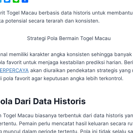
e
e
i
h
l
s
n
a
vorit Togel Macau berbasis data historis untuk membant
e
s
e
r
 potensial secara terarah dan konsisten.
g
e
e
r
n
a
g
m
e
r
nal memiliki karakter angka konsisten sehingga banya
 favorit untuk menjaga kestabilan prediksi harian. Beri
TERPERCAYA
akan diuraikan pendekatan strategis yan
pola favorit agar keputusan angka lebih terkontrol.
ola Dari Data Historis
am Togel Macau biasanya terbentuk dari data historis y
tentu. Pemain perlu mencatat hasil keluaran secara rut
 muncul dalam periode tertentu. Pola ini tidak selalu s