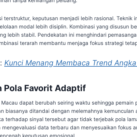
ihan tanpa kehilangan peluang.
terstruktur, keputusan menjadi lebih rasional. Teknik in
olaan modal lebih disiplin. Kombinasi yang disusun b
g lebih stabil. Pendekatan ini menghindari pemasang
ombinasi terarah membantu menjaga fokus strategi tetap
a:
Kunci Menang Membaca Trend Angka 
Pola Favorit Adaptif
el Macau dapat berubah seiring waktu sehingga pemain p
an biasanya ditandai dengan melemahnya kemunculan a
 terhadap sinyal tersebut agar tidak terjebak pola lam
 mengevaluasi data terbaru dan menyesuaikan fokus a
mencegah keputusan emosional.