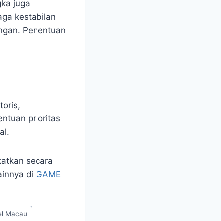
gka juga
aga kestabilan
angan. Penentuan
oris,
ntuan prioritas
al.
gkatkan secara
ainnya di
GAME
gel Macau