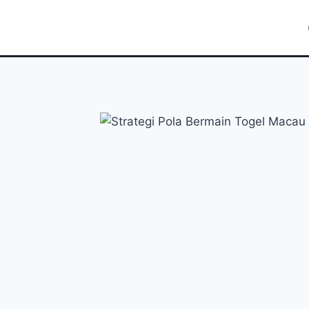
Skip
to
content