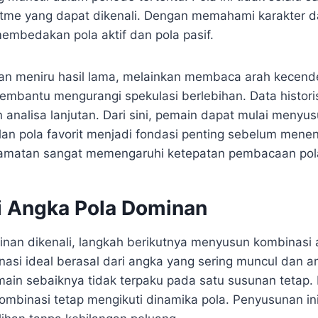
itme yang dapat dikenali. Dengan memahami karakter d
mbedakan pola aktif dan pola pasif.
an meniru hasil lama, melainkan membaca arah kecend
embantu mengurangi spekulasi berlebihan. Data histori
nalisa lanjutan. Dari sini, pemain dapat mulai menyusu
lan pola favorit menjadi fondasi penting sebelum mene
gamatan sangat memengaruhi ketepatan pembacaan pol
 Angka Pola Dominan
inan dikenali, langkah berikutnya menyusun kombinasi
asi ideal berasal dari angka yang sering muncul dan 
ain sebaiknya tidak terpaku pada satu susunan tetap. F
kombinasi tetap mengikuti dinamika pola. Penyusunan 