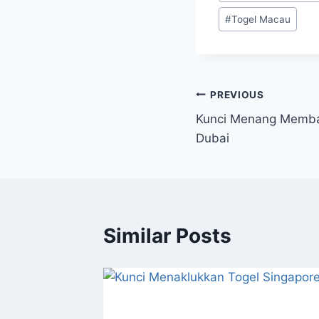
Tags:
#
Togel Macau
Post
PREVIOUS
Kunci Menang Memba
navigation
Dubai
Similar Posts