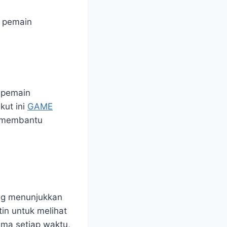
u pemain
k pemain
kut ini
GAME
g membantu
ang menunjukkan
in untuk melihat
ama setiap waktu,