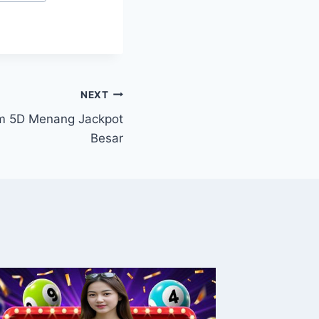
NEXT
um 5D Menang Jackpot
Besar