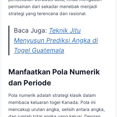
permainan dari sekadar menebak menjadi
strategi yang terencana dan rasional.
Baca Juga:
Teknik Jitu
Menyusun Prediksi Angka di
Togel Guatemala
Manfaatkan Pola Numerik
dan Periode
Pola numerik adalah strategi klasik dalam
membaca keluaran togel Kanada. Pola ini
mencakup urutan angka, selisih antara angka,
dan jumlah total angka yang keluar. Dengan