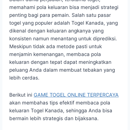
memahami pola keluaran bisa menjadi strategi
penting bagi para pemain. Salah satu pasar
togel yang populer adalah Togel Kanada, yang
dikenal dengan keluaran angkanya yang
konsisten namun menantang untuk diprediksi.
Meskipun tidak ada metode pasti untuk
menjamin kemenangan, membaca pola
keluaran dengan tepat dapat meningkatkan
peluang Anda dalam membuat tebakan yang
lebih cerdas.
Berikut ini
GAME TOGEL ONLINE TERPERCAYA
akan membahas tips efektif membaca pola
keluaran Togel Kanada, sehingga Anda bisa
bermain lebih strategis dan bijaksana.