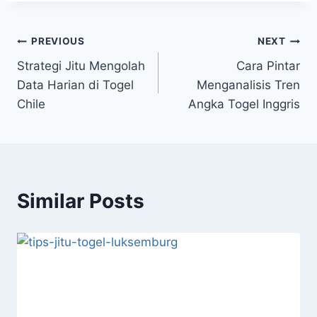
Post
PREVIOUS
NEXT
Strategi Jitu Mengolah
Cara Pintar
navigation
Data Harian di Togel
Menganalisis Tren
Chile
Angka Togel Inggris
Similar Posts