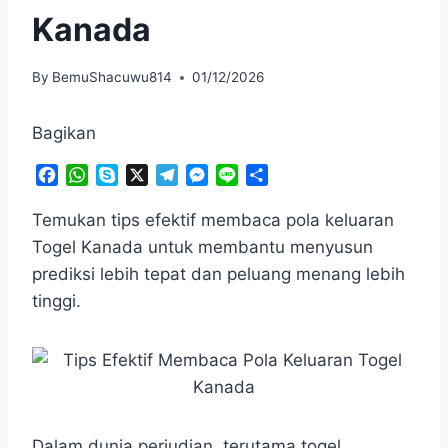
Kanada
By
BemuShacuwu814
01/12/2026
Bagikan
F
W
S
X
T
M
L
S
a
h
k
e
e
i
h
c
a
y
l
s
n
a
Temukan tips efektif membaca pola keluaran
e
t
p
e
s
e
r
Togel Kanada untuk membantu menyusun
b
s
e
g
e
e
prediksi lebih tepat dan peluang menang lebih
o
A
r
n
tinggi.
o
p
a
g
k
p
m
e
r
Dalam dunia perjudian, terutama togel,