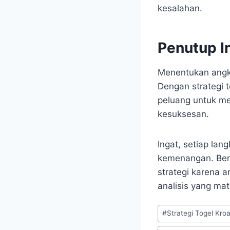
kesalahan.
Penutup In
Menentukan angk
Dengan strategi t
peluang untuk mer
kesuksesan.
Ingat, setiap la
kemenangan. Berm
strategi karena 
analisis yang ma
Post
#
Strategi Togel Kroa
Tags: