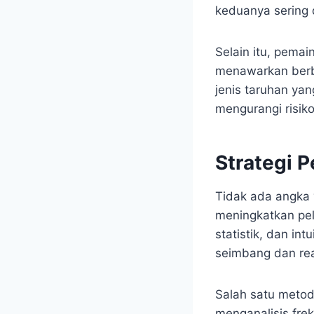
keduanya sering 
Selain itu, pemai
menawarkan berba
jenis taruhan ya
mengurangi risiko
Strategi 
Tidak ada angka y
meningkatkan pe
statistik, dan in
seimbang dan real
Salah satu metod
menganalisis fre