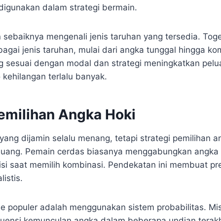
digunakan dalam strategi bermain.
n sebaiknya mengenali jenis taruhan yang tersedia. Toge
gai jenis taruhan, mulai dari angka tunggal hingga ko
ng sesuai dengan modal dan strategi meningkatkan pe
 kehilangan terlalu banyak.
Pemilihan Angka Hoki
ang dijamin selalu menang, tetapi strategi pemilihan a
luang. Pemain cerdas biasanya menggabungkan angka f
tuisi saat memilih kombinasi. Pendekatan ini membuat pre
istis.
e populer adalah menggunakan sistem probabilitas. Mis
kuensi kemunculan angka dalam beberapa undian terakhi