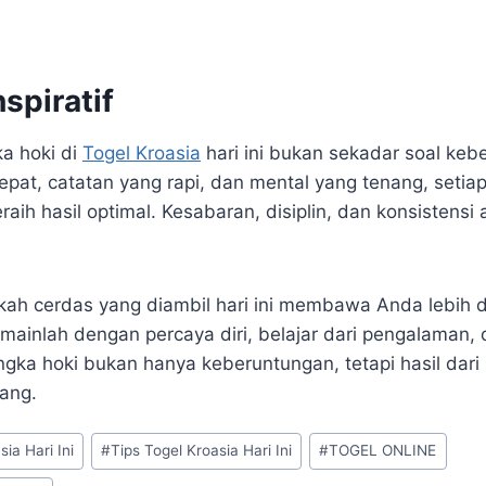
spiratif
a hoki di
Togel Kroasia
hari ini bukan sekadar soal keb
epat, catatan yang rapi, dan mental yang tenang, setia
aih hasil optimal. Kesabaran, disiplin, dan konsistensi
ngkah cerdas yang diambil hari ini membawa Anda lebih 
ainlah dengan percaya diri, belajar dari pengalaman,
angka hoki bukan hanya keberuntungan, tetapi hasil dar
tang.
sia Hari Ini
#
Tips Togel Kroasia Hari Ini
#
TOGEL ONLINE