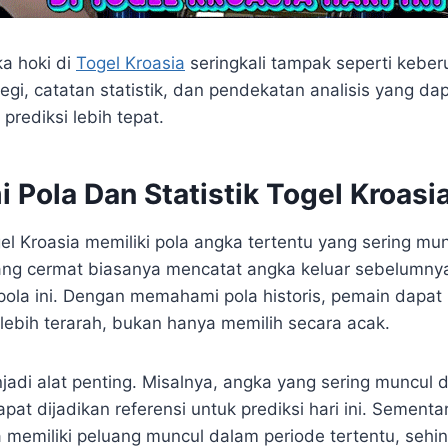
a hoki di
Togel Kroasia
seringkali tampak seperti kebe
egi, catatan statistik, dan pendekatan analisis yang 
rediksi lebih tepat.
Pola Dan Statistik Togel Kroasi
el Kroasia memiliki pola angka tertentu yang sering mu
ang cermat biasanya mencatat angka keluar sebelumny
 pola ini. Dengan memahami pola historis, pemain dapa
lebih terarah, bukan hanya memilih secara acak.
njadi alat penting. Misalnya, angka yang sering muncul
apat dijadikan referensi untuk prediksi hari ini. Sement
ga memiliki peluang muncul dalam periode tertentu, seh