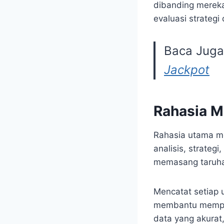
dibanding merek
evaluasi strateg
Baca Jug
Jackpot
Rahasia M
Rahasia utama me
analisis, strate
memasang taruha
Mencatat setiap 
membantu mempred
data yang akurat