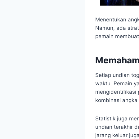
Menentukan angk
Namun, ada strat
pemain membuat p
Memahami 
Setiap undian tog
waktu. Pemain y
mengidentifikasi
kombinasi angka 
Statistik juga me
undian terakhir d
jarang keluar ju