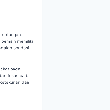
eruntungan.
p pemain memiliki
 adalah pondasi
dekat pada
 dan fokus pada
i ketekunan dan