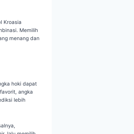
l Kroasia
mbinasi. Memilih
luang menang dan
ngka hoki dapat
avorit, angka
diksi lebih
alnya,
r, lalu memilih